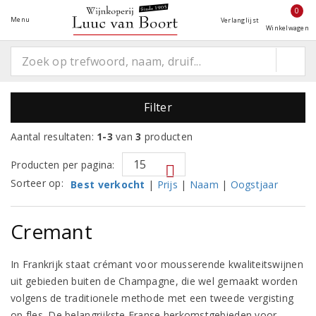
0
Menu
Verlanglijst
Winkelwagen
Filter
Aantal resultaten:
1-3
van
3
producten
Producten per pagina:
Sorteer op:
Best verkocht
|
Prijs
|
Naam
|
Oogstjaar
Cremant
In Frankrijk staat crémant voor mousserende kwaliteitswijnen
uit gebieden buiten de Champagne, die wel gemaakt worden
volgens de traditionele methode met een tweede vergisting
op fles. De belangrijkste Franse herkomstgebieden voor