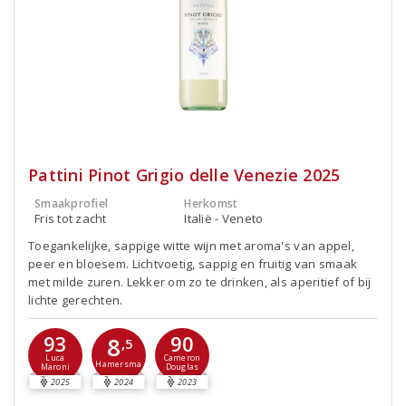
Pattini Pinot Grigio delle Venezie 2025
Smaakprofiel
Herkomst
Fris tot zacht
Italië - Veneto
Toegankelijke, sappige witte wijn met aroma's van appel,
peer en bloesem. Lichtvoetig, sappig en fruitig van smaak
met milde zuren. Lekker om zo te drinken, als aperitief of bij
lichte gerechten.
93
90
8
,5
Luca
Cameron
Hamersma
Maroni
Douglas
2025
2024
2023