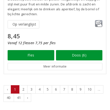
stijl met puur fruit en milde zuren. De afdronk is zacht en
elegant. Heerlijk om te drinken als aperitief, bij de borrel of
bij lichte gerechten.
Op verlanglijst
8,45
Vanaf 12 flessen 7,75 per fles
Fles
Doos (6)
Meer informatie
‹
1
2
3
4
5
6
7
8
9
10
...
40
41
›