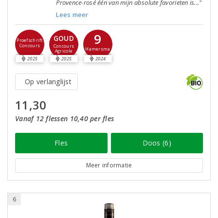
Provence-rosé één van mijn absolute favorieten is..."
Lees meer
9
GOUD
Proefschrift
Concours
Concours
Hamersma
Agricole
2025
2025
2024
Op verlanglijst
11,30
Vanaf 12 flessen 10,40 per fles
Fles
Doos (6)
Meer informatie
6