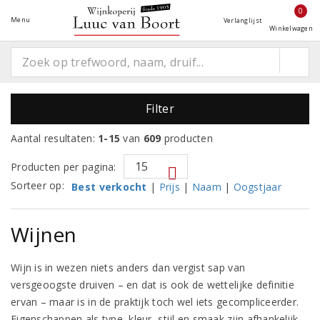
0
Menu
Verlanglijst
Winkelwagen
Filter
Aantal resultaten:
1-15
van
609
producten
Producten per pagina:
Sorteer op:
Best verkocht
|
Prijs
|
Naam
|
Oogstjaar
Wijnen
Wijn is in wezen niets anders dan vergist sap van
versgeoogste druiven – en dat is ook de wettelijke definitie
ervan – maar is in de praktijk toch wel iets gecompliceerder.
Eigenschappen als type, kleur, stijl en smaak zijn afhankelijk