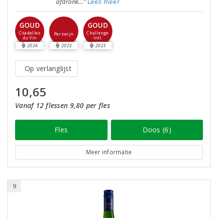
afdronk..."
Lees meer
GOUD
GOUD
Citadelles
Challenge
Perswijn
du Vin
Intl.
2024
2023
2023
Op verlanglijst
10,65
Vanaf 12 flessen 9,80 per fles
Fles
Doos (6)
Meer informatie
9