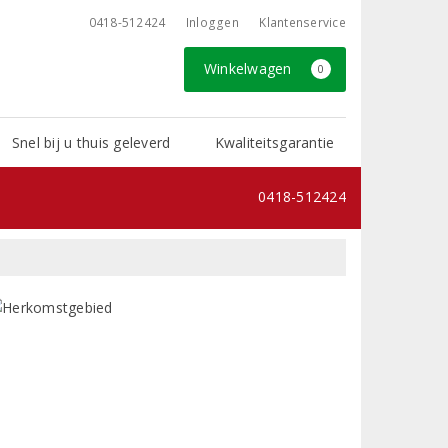
0418-512424
Inloggen
Klantenservice
Winkelwagen
0
Snel bij u thuis geleverd
Kwaliteitsgarantie
0418-512424