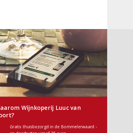
aarom Wijnkoperij Luuc van
oort?
Gratis thuisbezorgd in de Bommelerwaard -