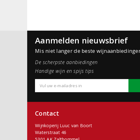
Aanmelden nieuwsbrief
Mis niet langer de beste wijnaanbiedinge
De scherpste aanbiedingen
Handige wijn en spijs tips
Contact
Wijnkoperij Luuc van Boort
Waterstraat 46
5301 AK Zaltbommel