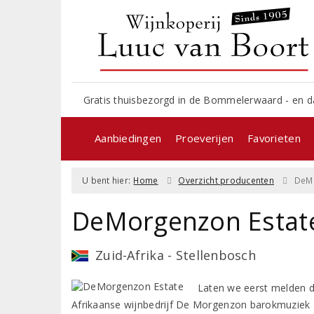
Gratis thuisbezorgd in de Bommelerwaard - en d
Aanbiedingen
Proeverijen
Favorieten
U bent hier:
Home
Overzicht producenten
DeMo
DeMorgenzon Estat
Zuid-Afrika - Stellenbosch
Laten we eerst melden da
Afrikaanse wijnbedrijf De Morgenzon barokmuziek aa