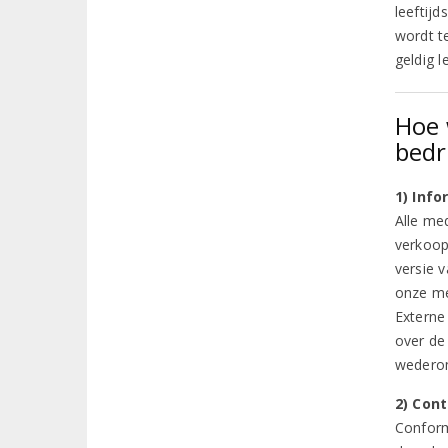
leeftij
wordt t
geldig 
Hoe 
bedr
1) Inf
Alle me
verkoop
versie 
onze me
Externe
over de
wederom
2) Con
Conform