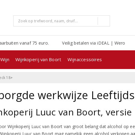
aarbuiten vanaf 75 euro.
Veilig betalen via iDEAL | Wero
Wijn
Wijnkoperij van Boort
Wijnaccessoires
eck 18+
borgde werkwijze Leeftijd
nkoperij Luuc van Boort, versie 
voor Wijnkoperij Luuc van Boort van groot belang dat alcohol op 
 Wijnkoperij Luuc van Boort mag namelijk geen alcohol verkopen aa