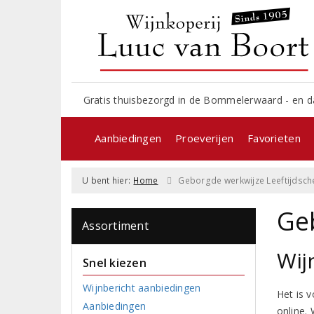
Gratis thuisbezorgd in de Bommelerwaard - en d
Aanbiedingen
Proeverijen
Favorieten
U bent hier:
Home
Geborgde werkwijze Leeftijdsch
Ge
Assortiment
Wij
Snel kiezen
Wijnbericht aanbiedingen
Het is 
Aanbiedingen
online.