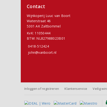
Contact
Wijnkoperij Luuc van Boort
Waterstraat 46
5301 AK Zaltbommel
KvK: 11050444
BTW: NL827988023B01
0418-512424
john@vanboort.nl
Inloggen of registreren
Klantenservice
Veilig wi