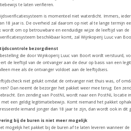
tiebewijs te laten verifiëren.
ftijdsverificatiesysteem is momenteel niet waterdicht. Immers, ie
an 18 jaar is. De overheid zal daarom op niet al te lange termijn 
k wordt om op betrouwbare en eenduidige wijze de leeftijd van de 
dsverificatiesysteem beschikbaar komt, zal Wijnkoperij Luuc van Bo
ftijdscontrole bezorgdienst
 bestelling die door Wijnkoperij Luuc van Boort wordt verstuurd, v
eert de leeftijd van de ontvanger aan de deur op basis van een legi
alleen mee als de ontvanger voldoet aan de leeftijdseis.
eftijdscheck niet gelukt omdat de ontvanger niet thuis was, of omdat
eren? Dan neemt de bezorger het pakket weer mee terug. Een zend
gebracht. Een zending van PostNL wordt naar een PostNL locatie i
 met een geldig legitimatiebewijs. Komt niemand het pakket ophale
resseerde iemand jonger dan 18 jaar te zijn, dan wordt ook in dit 
vering bij de buren is niet meer mogelijk
niet mogelijk het pakket bij de buren af te laten leveren wanneer d