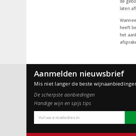
de gebo
laten a
Wanneer
heeft b
het aan
afsprak
Aanmelden nieuwsbrief
Mis niet langer de beste wijnaanbiedinge
De scherpste aanbiedingen
Handige wijn en spijs tips