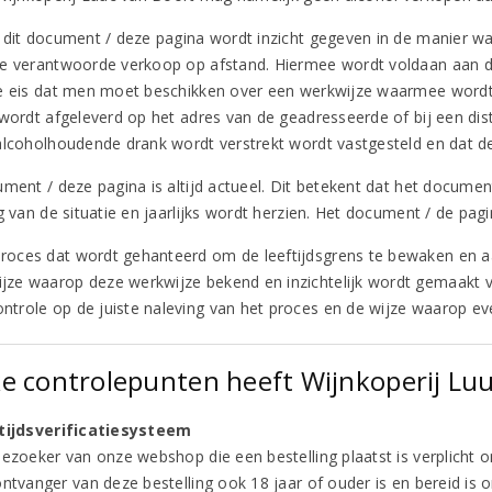
 dit document / deze pagina wordt inzicht gegeven in de manier wa
e verantwoorde verkoop op afstand. Hiermee wordt voldaan aan de 
e eis dat men moet beschikken over een werkwijze waarmee word
 wordt afgeleverd op het adres van de geadresseerde of bij een dist
alcoholhoudende drank wordt verstrekt wordt vastgesteld en dat 
ument / deze pagina is altijd actueel. Dit betekent dat het documen
g van de situatie en jaarlijks wordt herzien. Het document / de pag
proces dat wordt gehanteerd om de leeftijdsgrens te bewaken en aa
ijze waarop deze werkwijze bekend en inzichtelijk wordt gemaakt
ontrole op de juiste naleving van het proces en de wijze waarop e
e controlepunten heeft Wijnkoperij Luu
tijdsverificatiesysteem
ezoeker van onze webshop die een bestelling plaatst is verplicht om
ntvanger van deze bestelling ook 18 jaar of ouder is en bereid is o