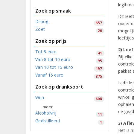
legitima
Zoek op smaak
Dit lee
Droog
657
ouder d
Zoet
mogelij
26
leeftij
Zoek op prijs
2) Lee
Tot 8 euro
41
Bij elke
Van 8 tot 10 euro
95
control
Van 10 tot 15 euro
197
pakket 
Vanaf 15 euro
375
Is de le
Zoek op dranksoort
control
winkel 
Wijn
608
ophalen
meer
de gead
Alcoholvrij
11
Gedistilleerd
1
3) Afle
Het is 