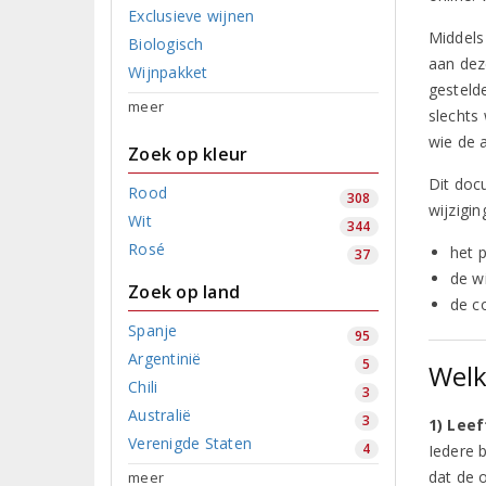
Exclusieve wijnen
Middels
Biologisch
aan dez
Wijnpakket
gesteld
meer
slechts
wie de 
Zoek op kleur
Dit doc
Rood
308
wijzigin
Wit
344
Rosé
het 
37
de w
Zoek op land
de c
Spanje
95
Argentinië
5
Welk
Chili
3
Australië
3
1) Leef
Verenigde Staten
4
Iedere b
dat de o
meer