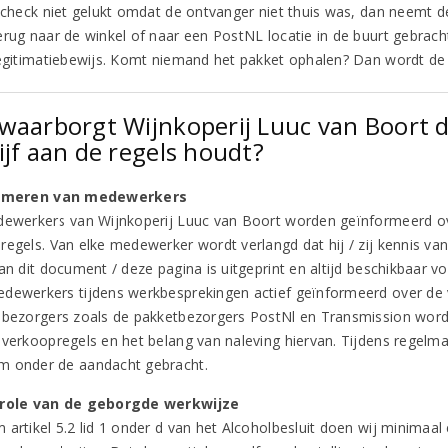
dscheck niet gelukt omdat de ontvanger niet thuis was, dan neemt 
erug naar de winkel of naar een PostNL locatie in de buurt gebrac
legitimatiebewijs. Komt niemand het pakket ophalen? Dan wordt de
waarborgt Wijnkoperij Luuc van Boort d
ijf aan de regels houdt?
ormeren van medewerkers
dewerkers van Wijnkoperij Luuc van Boort worden geïnformeerd ov
regels. Van elke medewerker wordt verlangd dat hij / zij kennis va
van dit document / deze pagina is uitgeprint en altijd beschikbaar
dewerkers tijdens werkbesprekingen actief geïnformeerd over de v
 bezorgers zoals de pakketbezorgers PostNl en Transmission wor
 verkoopregels en het belang van naleving hiervan. Tijdens regelm
 onder de aandacht gebracht.
trole van de geborgde werkwijze
 artikel 5.2 lid 1 onder d van het Alcoholbesluit doen wij minimaal