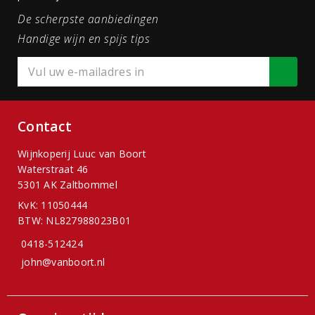
De scherpste aanbiedingen
Handige wijn en spijs tips
Contact
Wijnkoperij Luuc van Boort
Waterstraat 46
5301 AK Zaltbommel
KvK: 11050444
BTW: NL827988023B01
0418-512424
john@vanboort.nl