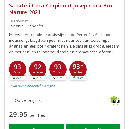
Sabaté i Coca Corpinnat Josep Coca Brut
Nature 2021
Herkomst
Spanje - Penedès
Intense en complexe bruiswijn uit de Penedès. Verfijnde
mousse, gelaagd van geur met nuances van toast, rijpe
ananas en gerijpte florale tonen. De smaak is droog, elegant
en met een lange, aanhoudende en aromatische afdronk.
93
93
92
93
+
Parker
Parker
Tim Atkin
Vinous
2020
2019
2019
2019
Toon meer
onderscheidingen
Op verlanglijst
29,95
per fles