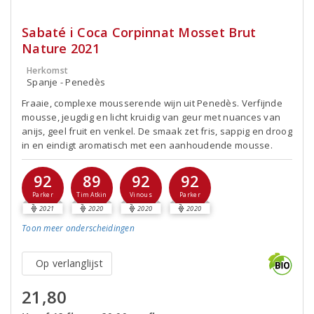
Sabaté i Coca Corpinnat Mosset Brut
Nature 2021
Herkomst
Spanje - Penedès
Fraaie, complexe mousserende wijn uit Penedès. Verfijnde
mousse, jeugdig en licht kruidig van geur met nuances van
anijs, geel fruit en venkel. De smaak zet fris, sappig en droog
in en eindigt aromatisch met een aanhoudende mousse.
92
89
92
92
Parker
Tim Atkin
Vinous
Parker
2021
2020
2020
2020
Toon meer
onderscheidingen
Op verlanglijst
21,80