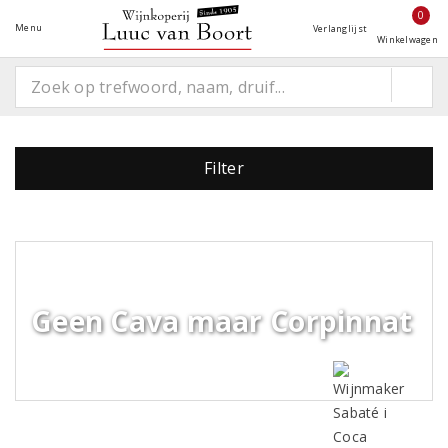
0
Menu
Verlanglijst
Winkelwagen
Filter
Geen Cava maar Corpinnat