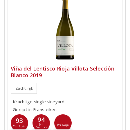
Viña del Lentisco Rioja Villota Selección
Blanco 2019
Zacht, rijk
Krachtige single vineyard
Gerijpt in Frans eiken
94
93
Jeb
Perswijn
Tim Atkin
Dunnuck