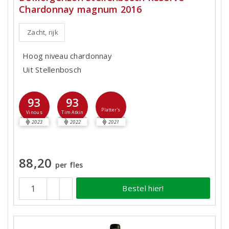
Chardonnay magnum 2016
Zacht, rijk
Hoog niveau chardonnay
Uit Stellenbosch
93
93
Platter's
Vinous
Tim Atkin
2023
2022
2021
88,20
per fles
Bestel hier!