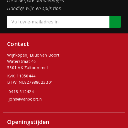
De scherpste aanbiedingen
Handige wijn en spijs tips
Contact
Wijnkoperij Luuc van Boort
Waterstraat 46
5301 AK Zaltbommel
KvK: 11050444
BTW: NL827988023B01
0418-512424
john@vanboort.nl
Openingstijden