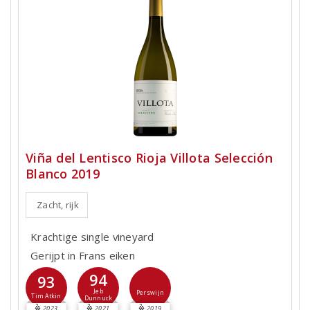
Viña del Lentisco Rioja Villota Selección
Blanco 2019
Zacht, rijk
Krachtige single vineyard
Gerijpt in Frans eiken
94
93
Jeb
Perswijn
Tim Atkin
Dunnuck
2023
2021
2019