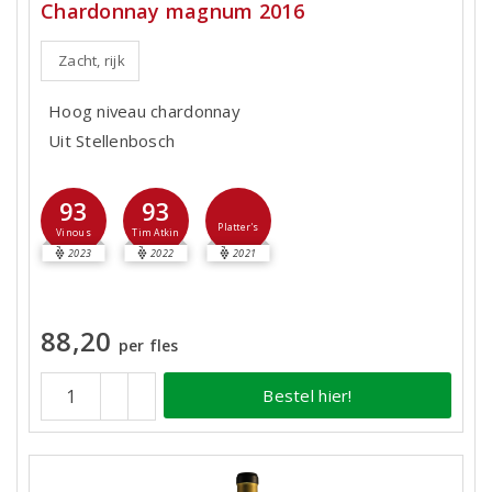
Chardonnay magnum 2016
Zacht, rijk
Hoog niveau chardonnay
Uit Stellenbosch
93
93
Platter's
Vinous
Tim Atkin
2023
2022
2021
88,20
per fles
Bestel hier!