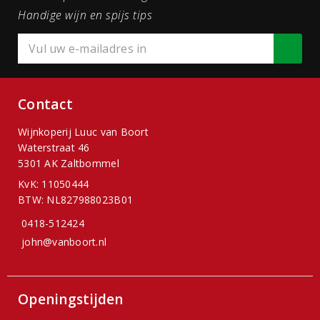
Handige wijn en spijs tips
Contact
Wijnkoperij Luuc van Boort
Waterstraat 46
5301 AK Zaltbommel
KvK: 11050444
BTW: NL827988023B01
0418-512424
john@vanboort.nl
Openingstijden