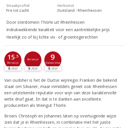
Smaakprofiel
Herkomst
Fris tot zacht
Duitsland - Rheinhessen
Door sterdomein Thörle uit Rheinhessen
Indrukwekkende kwaliteit voor een aantrekkelijke prijs
Heerlijk zo of bij lichte vis- of groentegerechten
9
15
,5
Perswijn
Perswijn
Hamersma
2023
2023
2023
Van oudsher is het de Duitse wijnregio Franken die bekend
staat om Silvaner, maar inmiddels geniet ook Rheinhessen
een uitstekende reputatie voor wijn van deze karaktervolle
witte druif gaat. En dat is te danken aan excellente
producenten als Weingut Thörle.
Broers Christoph en Johannes laten op overtuigende wijze
zien dat je in Rheinhessen, in combinatie met het juiste