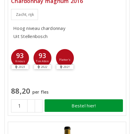
Chardonnay magnum 2016
Zacht, rijk
Hoog niveau chardonnay
Uit Stellenbosch
93
93
Platter's
Vinous
Tim Atkin
2023
2022
2021
88,20
per fles
Bestel hier!