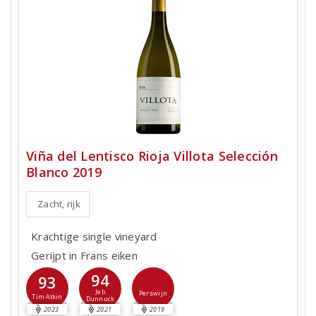
Viña del Lentisco Rioja Villota Selección
Blanco 2019
Zacht, rijk
Krachtige single vineyard
Gerijpt in Frans eiken
94
93
Jeb
Perswijn
Tim Atkin
Dunnuck
2023
2021
2019