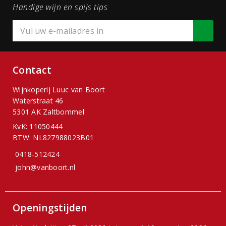
Handige wijn en spijs tips
Contact
Wijnkoperij Luuc van Boort
Waterstraat 46
5301 AK Zaltbommel
KvK: 11050444
BTW: NL827988023B01
0418-512424
john@vanboort.nl
Openingstijden