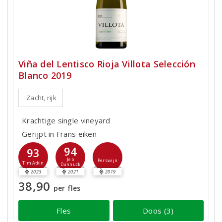
Viña del Lentisco Rioja Villota Selección
Blanco 2019
Zacht, rijk
Krachtige single vineyard
Gerijpt in Frans eiken
94
93
Jeb
Perswijn
Tim Atkin
Dunnuck
2023
2021
2019
38,90
per fles
Fles
Doos (3)