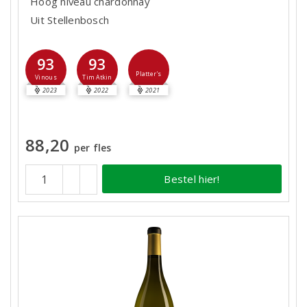
Hoog niveau chardonnay
Uit Stellenbosch
93
93
Platter's
Vinous
Tim Atkin
2023
2022
2021
88,20
per fles
Bestel hier!