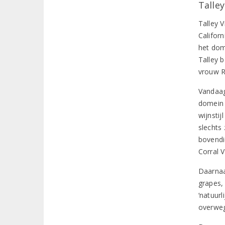
Talle
Talley 
Californ
het dome
Talley 
vrouw R
Vandaag
domein 
wijnsti
slechts
bovendi
Corral V
Daarnaa
grapes,
‘natuurl
overweg