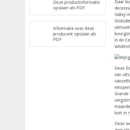
Daar kun
Deze productinformatie
opslaan als PDF
decenni
Valley 
Sindsdi
uitmunt
Informatie over deze
bourgon
producent opslaan als
PDF
in de C
windinv
Deze Es
van uits
vanzelf
inkopen
Grande V
vergisti
maanden
kort in 
Deze we
gemakke