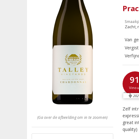
Prac
Smaakp
Zacht, r
Van ge
Vergis
Verfij
9
Vinou
202
Zelf int
expressi
(Ga over de afbeelding om in te zoomen)
great in
quality) 