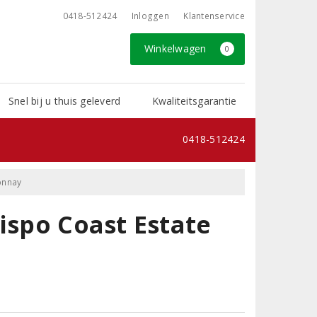
0418-512424
Inloggen
Klantenservice
Winkelwagen
0
Snel bij u thuis geleverd
Kwaliteitsgarantie
0418-512424
onnay
ispo Coast Estate