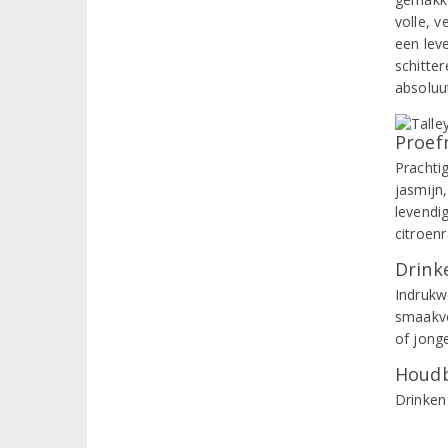
volle, 
een lev
schitte
absoluu
Proef
Prachti
jasmijn,
levendi
citroenr
Drinke
Indrukw
smaakvo
of jong
Houdb
Drinken