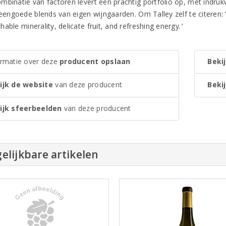
mbinatie van factoren levert een prachtig portfolio op, met indruk
teengoede blends van eigen wijngaarden. Om Talley zelf te citeren: ‘
able minerality, delicate fruit, and refreshing energy
.’
ormatie over deze
producent opslaan
Bekij
ijk de website
van deze producent
Bekij
ijk sfeerbeelden
van deze producent
elijkbare artikelen