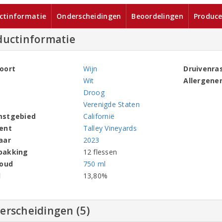
ctinformatie
Onderscheidingen
Beoordelingen
Produce
ductinformatie
oort
Wijn
Druivenra
Wit
Allergene
Droog
Verenigde Staten
mstgebied
Californië
ent
Talley Vineyards
aar
2023
pakking
12 flessen
houd
750 ml
l
13,80%
erscheidingen (5)