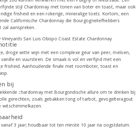
verfijnde stijl Chardonnay met tonen van boter en toast, maar ook
endige frisheid en een rokerige, mineralige toets. Kortom, een
rende Californische Chardonnay die Bourgogneliefhebbers
t zal aanspreken.
notitie
ge, droge witte wijn met een complexe geur van peer, meloen,
 vanille en vuursteen. De smaak is vol en verfijnd met een
ge frisheid. Aanhoudende finale met roomboter, toast en
asp.
n bij
ekkende chardonnay met Bourgondische allure om te drinken bij
lle gerechten, zoals gebakken tong of tarbot, gevogelteragout
e witschimmelkazen.
aarheid
 vanaf 3 jaar; houdbaar tot ten minste 10 jaar na oogstdatum.