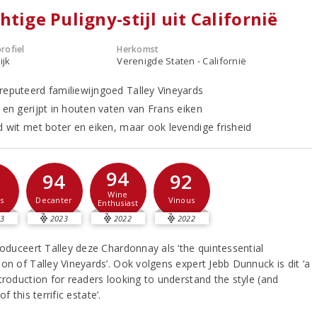
htige Puligny-stijl uit Californië
rofiel
Herkomst
ijk
Verenigde Staten - Californië
reputeerd familiewijngoed Talley Vineyards
t en gerijpt in houten vaten van Frans eiken
nd wit met boter en eiken, maar ook levendige frisheid
94
1
94
92
Wine
s
Decanter
Vinous
Enthusiast
3
2023
2022
2022
roduceert Talley deze Chardonnay als ‘the quintessential
on of Talley Vineyards’. Ook volgens expert Jebb Dunnuck is dit ‘a
troduction for readers looking to understand the style (and
of this terrific estate’.