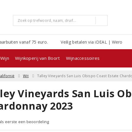
aarbuiten vanaf 75 euro.
Veilig betalen via iDEAL | Wero
Wijn
Wijnkoperij van Boort
Wijnaccessoires
alifornië
Wit
Talley Vineyards San Luis Obispo Coast Estate Chard
ley Vineyards San Luis Ob
ardonnay 2023
 als eerste een beoordeling