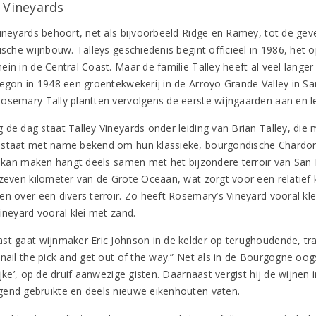
y Vineyards
Vineyards behoort, net als bijvoorbeeld Ridge en Ramey, tot de gev
ische wijnbouw. Talleys geschiedenis begint officieel in 1986, het o
in in de Central Coast. Maar de familie Talley heeft al veel langer 
begon in 1948 een groentekwekerij in de Arroyo Grande Valley in S
osemary Tally plantten vervolgens de eerste wijngaarden aan en le
 de dag staat Talley Vineyards onder leiding van Brian Talley, die
staat met name bekend om hun klassieke, bourgondische Chardonna
jl kan maken hangt deels samen met het bijzondere terroir van San
 zeven kilometer van de Grote Oceaan, wat zorgt voor een relatief 
en over een divers terroir. Zo heeft Rosemary’s Vineyard vooral kle
ineyard vooral klei met zand.
st gaat wijnmaker Eric Johnson in de kelder op terughoudende, tradi
 nail the pick and get out of the way.” Net als in de Bourgogne oog
ijke’, op de druif aanwezige gisten. Daarnaast vergist hij de wijnen 
end gebruikte en deels nieuwe eikenhouten vaten.