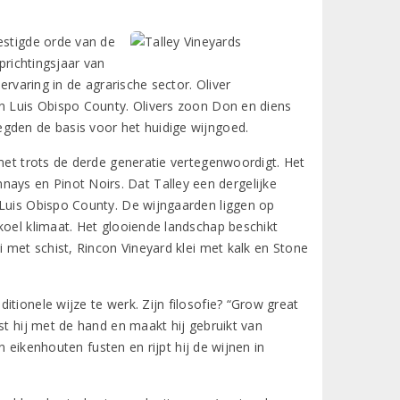
estigde orde van de
prichtingsjaar van
ervaring in de agrarische sector. Oliver
an Luis Obispo County. Olivers zoon Don en diens
gden de basis voor het huidige wijngoed.
 met trots de derde generatie vertegenwoordigt. Het
ys en Pinot Noirs. Dat Talley een dergelijke
 Luis Obispo County. De wijngaarden liggen op
koel klimaat. Het glooiende landschap beschikt
i met schist, Rincon Vineyard klei met kalk en Stone
tionele wijze te werk. Zijn filosofie? “Grow great
st hij met de hand en maakt hij gebruikt van
in eikenhouten fusten en rijpt hij de wijnen in