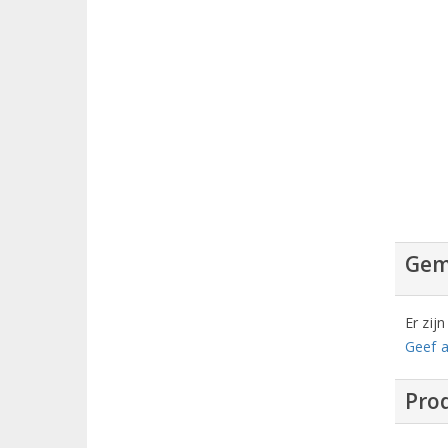
Gem
Er zij
Geef a
Prod