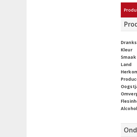
Produ
Pro
Dranks
Kleur
Smaak
Land
Herko
Produc
Oogstj
Omver
Flesin
Alcoho
Ond