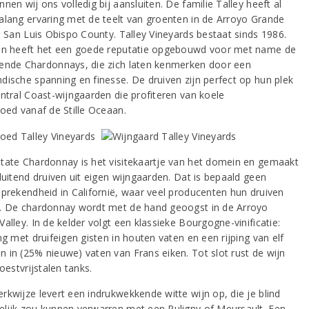
nen wij ons volledig bij aansluiten. De familie Talley heeft al
alang ervaring met de teelt van groenten in de Arroyo Grande
in San Luis Obispo County. Talley Vineyards bestaat sinds 1986.
en heeft het een goede reputatie opgebouwd voor met name de
ende Chardonnays, die zich laten kenmerken door een
dische spanning en finesse. De druiven zijn perfect op hun plek
entral Coast-wijngaarden die profiteren van koele
loed vanaf de Stille Oceaan.
tate Chardonnay is het visitekaartje van het domein en gemaakt
luitend druiven uit eigen wijngaarden. Dat is bepaald geen
sprekendheid in Californië, waar veel producenten hun druiven
. De chardonnay wordt met de hand geoogst in de Arroyo
alley. In de kelder volgt een klassieke Bourgogne-vinificatie:
ng met druifeigen gisten in houten vaten en een rijping van elf
 in (25% nieuwe) vaten van Frans eiken. Tot slot rust de wijn
roestvrijstalen tanks.
rkwijze levert een indrukwekkende witte wijn op, die je blind
lijk zou kunnen verwarren met een Puligny of Meursault. Een