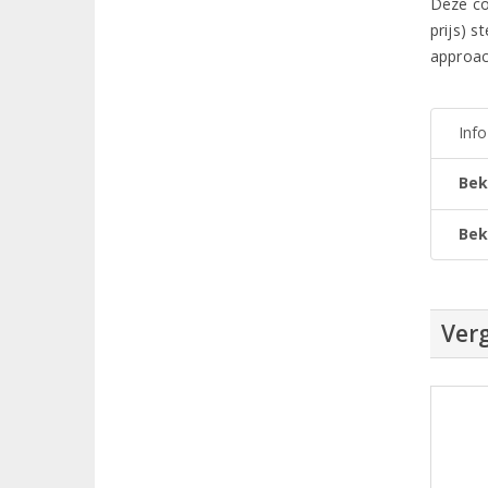
Deze co
prijs) s
approach
Inf
Bek
Bek
Verg