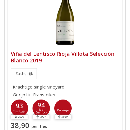
Viña del Lentisco Rioja Villota Selección
Blanco 2019
Zacht, rijk
Krachtige single vineyard
Gerijpt in Frans eiken
94
93
Jeb
Perswijn
Tim Atkin
Dunnuck
2023
2021
2019
38,90
per fles