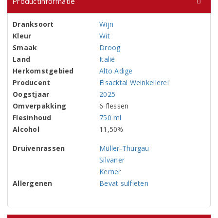
Productinformatie
Dranksoort
Wijn
Kleur
Wit
Smaak
Droog
Land
Italië
Herkomstgebied
Alto Adige
Producent
Eisacktal Weinkellerei
Oogstjaar
2025
Omverpakking
6 flessen
Flesinhoud
750 ml
Alcohol
11,50%
Druivenrassen
Müller-Thurgau
Silvaner
Kerner
Allergenen
Bevat sulfieten