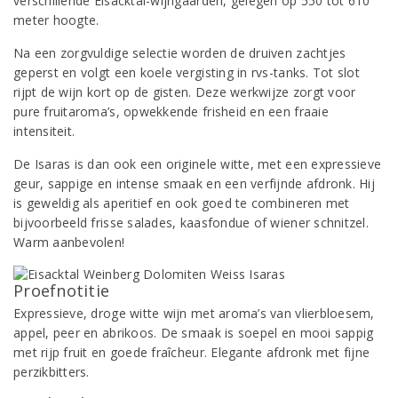
verschillende Eisacktal-wijngaarden, gelegen op 550 tot 610
meter hoogte.
Na een zorgvuldige selectie worden de druiven zachtjes
geperst en volgt een koele vergisting in rvs-tanks. Tot slot
rijpt de wijn kort op de gisten. Deze werkwijze zorgt voor
pure fruitaroma’s, opwekkende frisheid en een fraaie
intensiteit.
De Isaras is dan ook een originele witte, met een expressieve
geur, sappige en intense smaak en een verfijnde afdronk. Hij
is geweldig als aperitief en ook goed te combineren met
bijvoorbeeld frisse salades, kaasfondue of wiener schnitzel.
Warm aanbevolen!
Proefnotitie
Expressieve, droge witte wijn met aroma’s van vlierbloesem,
appel, peer en abrikoos. De smaak is soepel en mooi sappig
met rijp fruit en goede fraîcheur. Elegante afdronk met fijne
perzikbitters.