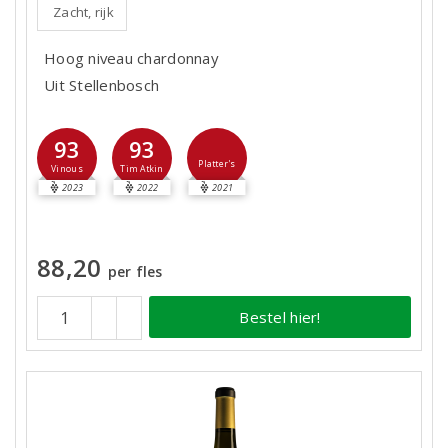
Zacht, rijk
Hoog niveau chardonnay
Uit Stellenbosch
93
93
Platter's
Vinous
Tim Atkin
2023
2022
2021
88,20
per fles
Bestel hier!