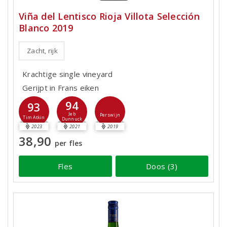
Viña del Lentisco Rioja Villota Selección
Blanco 2019
Zacht, rijk
Krachtige single vineyard
Gerijpt in Frans eiken
94
93
Jeb
Perswijn
Tim Atkin
Dunnuck
2023
2021
2019
38,90
per fles
Fles
Doos (3)