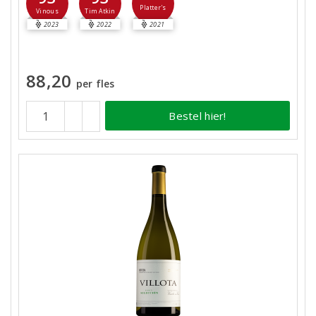
Platter's
Vinous
Tim Atkin
2023
2022
2021
88,20
per fles
Bestel hier!