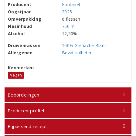
Producent
Fontanet
Oogstjaar
2025
Omverpakking
6 flessen
Flesinhoud
750 ml
Alcohol
12,50%
Druivenrassen
100% Grenache Blanc
Allergenen
Bevat sulfieten
Kenmerken
Vegan
Beoordelingen
Producentprofiel
Bijpassend recept