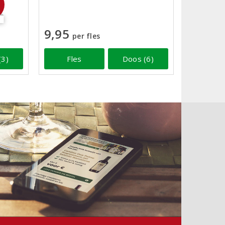
9,95
per fles
(3)
Fles
Doos (6)