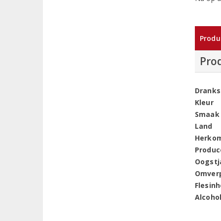
Produ
Pro
Dranks
Kleur
Smaak
Land
Herko
Produc
Oogstj
Omver
Flesin
Alcoho