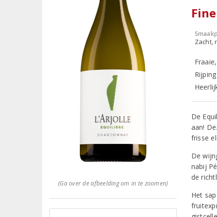
Fine
Smaakp
Zacht, r
Fraaie
Rijpin
Heerlij
De Equi
aan! De
frisse e
De wijn
nabij P
de rich
(Ga over de afbeelding om in te zoomen)
Het sap
fruitex
gistcell