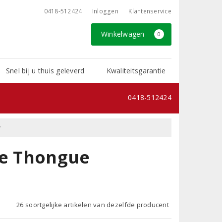
0418-512424
Inloggen
Klantenservice
Winkelwagen
0
Snel bij u thuis geleverd
Kwaliteitsgarantie
0418-512424
y
de Thongue
26 soortgelijke artikelen van dezelfde producent