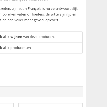
treden, zijn zoon François is nu verantwoordelijk
n op eiken vaten of foeders; de witte zijn rijp en
’s en een voller mondgevoel oplevert.
k alle wijnen
van deze producent
k alle
producenten