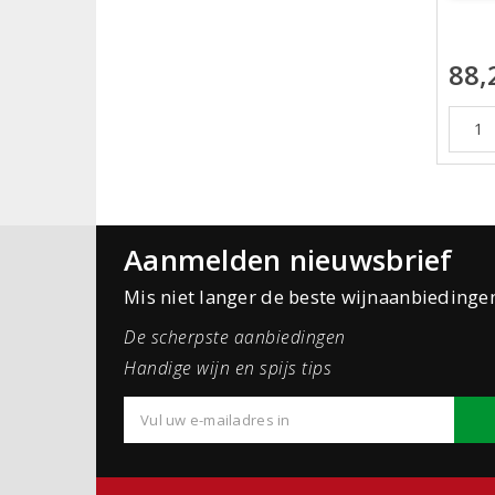
88,
Aanmelden nieuwsbrief
Mis niet langer de beste wijnaanbiedinge
De scherpste aanbiedingen
Handige wijn en spijs tips