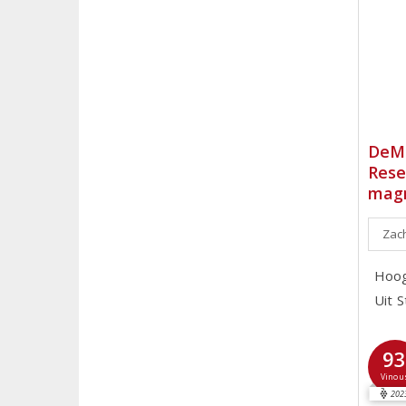
DeMo
Rese
mag
Zach
Hoog
Uit 
9
Vinou
202