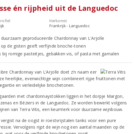
sse én rijpheid uit de Languedoc
rofiel
Herkomst
ijk
Frankrijk - Languedoc
, duurzaam geproduceerde Chardonnay van L'Arjolle
g op de gisten geeft verfijnde brioche-tonen
k bij romige pasteitjes, gebakken vis, of pasta met garnalen
libre Chardonnay van L’Arjolle doet z’n naam eer
ze heerlijke, evenwichtige wijn combineert rijpe fruittonen met
legantie en verleidelijke briochetonen.
gaarden met chardonnaystokken liggen in het dorpje Margon,
ézenas en Béziers in de Languedoc. Ze worden bewerkt volgens
tlijnen van Terra Vitis, een keurmerk voor duurzame wijnbouw.
 vergist na de oogst in roestvrijstalen tanks voor een pure
pressie. Vervolgens rijpt de wijn nog een aantal maanden op de
en, wat voor de verfijnde briochetonen zorgt.