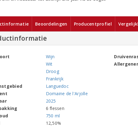
ctinformatie
Beoordelingen
Producentprofiel
Vergelij
ductinformatie
oort
Wijn
Druivenra
Wit
Allergene
Droog
Frankrijk
mstgebied
Languedoc
ent
Domaine de l'Arjolle
aar
2025
pakking
6 flessen
houd
750 ml
l
12,50%