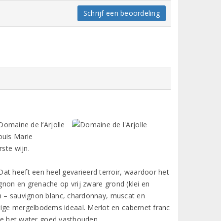
Schrijf een beoordeling
 Domaine de l’Arjolle
ouis Marie
ste wijn.
at heeft een heel gevarieerd terroir, waardoor het
ignon en grenache op vrij zware grond (klei en
sen – sauvignon blanc, chardonnay, muscat en
rige mergelbodems ideaal. Merlot en cabernet franc
 die het water goed vasthouden.