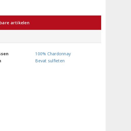
kbare artikelen
ssen
100% Chardonnay
n
Bevat sulfieten