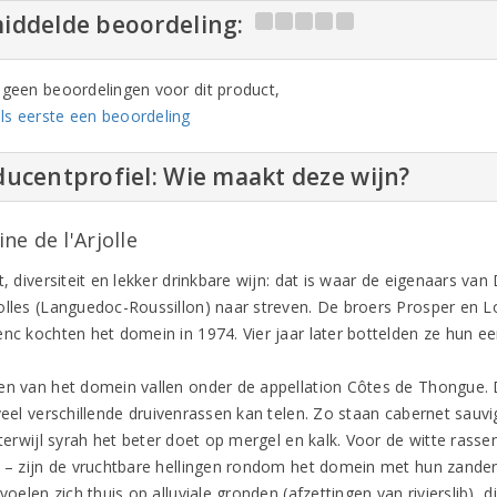
iddelde beoordeling:
n geen beoordelingen voor dit product,
ls eerste een beoordeling
ucentprofiel: Wie maakt deze wijn?
e de l'Arjolle
t, diversiteit en lekker drinkbare wijn: dat is waar de eigenaars van
olles (Languedoc-Roussillon) naar streven. De broers Prosper en L
nc kochten het domein in 1974. Vier jaar later bottelden ze hun eer
en van het domein vallen onder de appellation Côtes de Thongue. D
 veel verschillende druivenrassen kan telen. Zo staan cabernet sauv
, terwijl syrah het beter doet op mergel en kalk. Voor de witte ras
r – zijn de vruchtbare hellingen rondom het domein met hun zande
 voelen zich thuis op alluviale gronden (afzettingen van rivierslib),