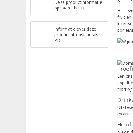
Deze productinformatie
opslaan als PDF
Het lev
fruit e
luxer s
Informatie over deze
borrelwi
producent opslaan als
PDF
Proef
Een cha
appeltje
frisdro
Drinke
Uitstek
mosselen
Houdb
Nu op dr