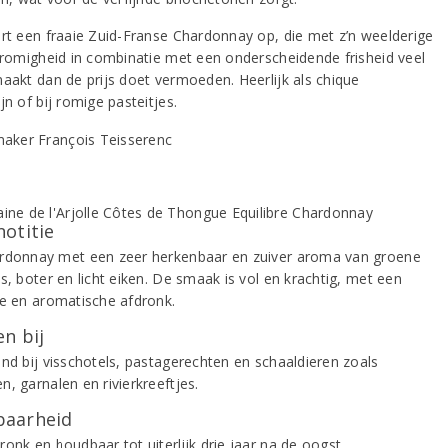
ert een fraaie Zuid-Franse Chardonnay op, die met z’n weelderige
n romigheid in combinatie met een onderscheidende frisheid veel
maakt dan de prijs doet vermoeden. Heerlijk als chique
jn of bij romige pasteitjes.
notitie
rdonnay met een zeer herkenbaar en zuiver aroma van groene
s, boter en licht eiken. De smaak is vol en krachtig, met een
ge en aromatische afdronk.
n bij
end bij visschotels, pastagerechten en schaaldieren zoals
, garnalen en rivierkreeftjes.
aarheid
onk en houdbaar tot uiterlijk drie jaar na de oogst.