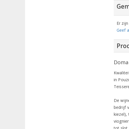
Gem
Er zij
Geef a
Prod
Domain
Kwalitei
in Pouz
Teissere
De wijn
bedrijf
kiezel)
viognie
tot slot