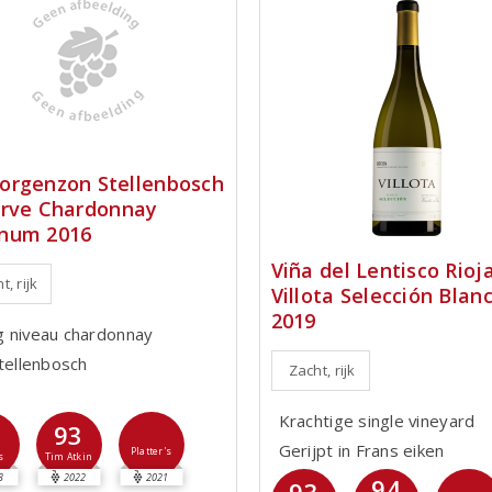
rgenzon Stellenbosch
rve Chardonnay
num 2016
Viña del Lentisco Rioj
t, rijk
Villota Selección Blan
2019
 niveau chardonnay
Stellenbosch
Zacht, rijk
Krachtige single vineyard
3
93
Gerijpt in Frans eiken
Platter's
s
Tim Atkin
3
2022
2021
94