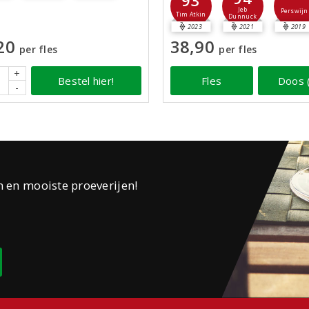
93
Jeb
Perswijn
Tim Atkin
Dunnuck
2023
2021
2019
20
38,90
per fles
per fles
+
Bestel hier!
Fles
Doos 
-
n en mooiste proeverijen!