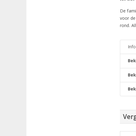
De famil
voor de 
rond. Al
Inf
Bek
Bek
Bek
Verg