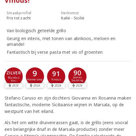
Vinous!
Smaakprofiel
Herkomst
Fris tot zacht
Italië - Sicilië
Van biologisch geteelde grillo
Geurig en intens, met tonen van abrikoos, meloen en
amandel
Fantastisch bij verse pasta met vis of groenten
9
90
91
ZILVER
James
Mundus
Hamersma
Vinous
Suckling
Vini
2025
2024
2024
2024
Stefano Caruso en zijn dochters Giovanna en Rosanna maken
fantastische, moderne Siciliaanse wijnen in Marsala, op de
westpunt van het eiland.
Als het om witte druivenrassen gaat, is de grillo (eens vooral
een belangrijke druif in de Marsala-productie) zonder meer
Caruso e Minini's vlaggenschip. De familie selecteerde de