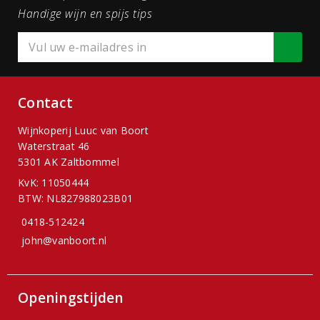
Handige wijn en spijs tips
Contact
Wijnkoperij Luuc van Boort
Waterstraat 46
5301 AK Zaltbommel
KvK: 11050444
BTW: NL827988023B01
0418-512424
john@vanboort.nl
Openingstijden