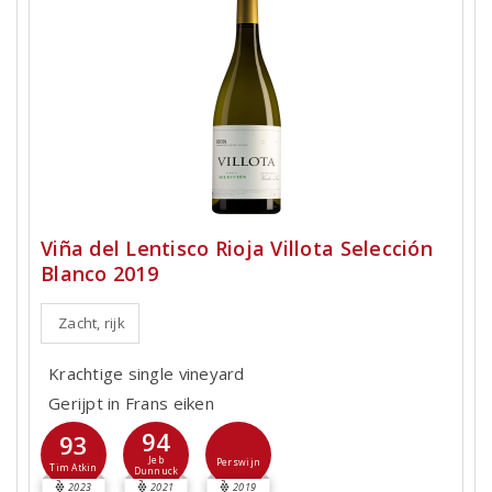
Viña del Lentisco Rioja Villota Selección
Blanco 2019
Zacht, rijk
Krachtige single vineyard
Gerijpt in Frans eiken
94
93
Jeb
Perswijn
Tim Atkin
Dunnuck
2023
2021
2019