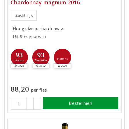
Chardonnay magnum 2016
Zacht, rijk
Hoog niveau chardonnay
Uit Stellenbosch
93
93
Platter's
Vinous
Tim Atkin
2023
2022
2021
88,20
per fles
Bestel hier!