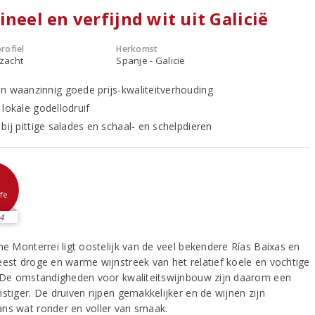
ineel en verfijnd wit uit Galicië
rofiel
Herkomst
 zacht
Spanje - Galicië
n waanzinnig goede prijs-kwaliteitverhouding
 lokale godellodruif
bij pittige salades en schaal- en schelpdieren
fe
4
ne Monterrei ligt oostelijk van de veel bekendere Rías Baixas en
eest droge en warme wijnstreek van het relatief koele en vochtige
. De omstandigheden voor kwaliteitswijnbouw zijn daarom een
stiger. De druiven rijpen gemakkelijker en de wijnen zijn
ns wat ronder en voller van smaak.