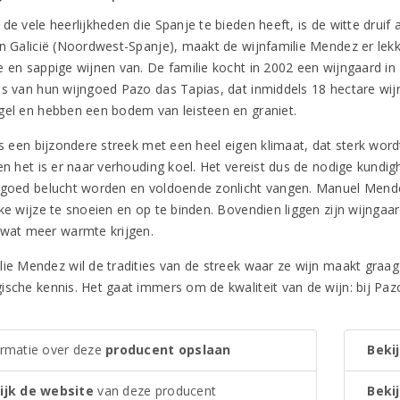
de vele heerlijkheden die Spanje te bieden heeft, is de witte druif a
in Galicië (Noordwest-Spanje), maakt de wijnfamilie Mendez er lek
e en sappige wijnen van. De familie kocht in 2002 een wijngaard i
as van hun wijngoed Pazo das Tapias, dat inmiddels 18 hectare wi
gel en hebben een bodem van leisteen en graniet.
 is een bijzondere streek met een heel eigen klimaat, dat sterk wor
 en het is er naar verhouding koel. Het vereist dus de nodige kund
 goed belucht worden en voldoende zonlicht vangen. Manuel Mend
eke wijze te snoeien en op te binden. Bovendien liggen zijn wijngaa
 wat meer warmte krijgen.
lie Mendez wil de tradities van de streek waar ze wijn maakt gr
sche kennis. Het gaat immers om de kwaliteit van de wijn: bij Pazo 
ormatie over deze
producent opslaan
Bekij
ijk de website
van deze producent
Bekij