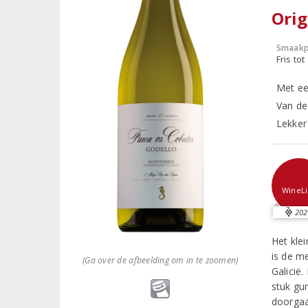
Orig
Smaakp
Fris tot
Met ee
Van de
Lekker 
WineLi
202
Het klei
is de m
(Ga over de afbeelding om in te zoomen)
Galicië
stuk gun
doorgaa