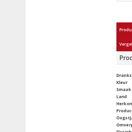
Produ
Vergel
Pro
Dranks
Kleur
Smaak
Land
Herko
Produc
Oogstj
Omver
Flesin