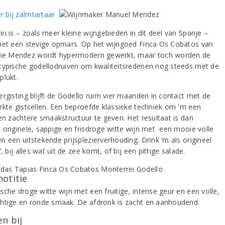
i is – zoals meer kleine wijngebieden in dit deel van Spanje –
et een stevige opmars. Op het wijngoed Finca Os Cobatos van
lie Mendez wordt hypermodern gewerkt, maar toch worden de
typische godellodruiven om kwaliteitsredenen nog steeds met de
plukt.
ergisting blijft de Godello ruim vier maanden in contact met de
rkte gistcellen. Een beproefde klassieke techniek om 'm een
 en zachtere smaakstructuur te geven. Het resultaat is dan
 originele, sappige en frisdroge witte wijn met een mooie volle
n een uitstekende prijsplezierverhouding. Drink ‘m als origineel
f, bij alles wat uit de zee komt, of bij een pittige salade.
notitie
sche droge witte wijn met een fruitige, intense geur en een volle,
htige en ronde smaak. De afdronk is zacht en aanhoudend.
n bij