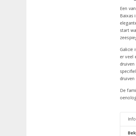
Een van 
Baixas 
elegant
start w
zeespie
Galicië
er veel
druiven
specifi
druiven
De fami
oenologi
Inf
Bek