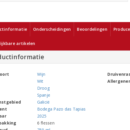
ctinformatie
Onderscheidingen
Beoordelingen
Produce
ijkbare artikelen
ductinformatie
oort
Wijn
Druivenra
Wit
Allergene
Droog
Spanje
mstgebied
Galicië
ent
Bodega Pazo das Tapias
aar
2025
pakking
6 flessen
houd
750 ml