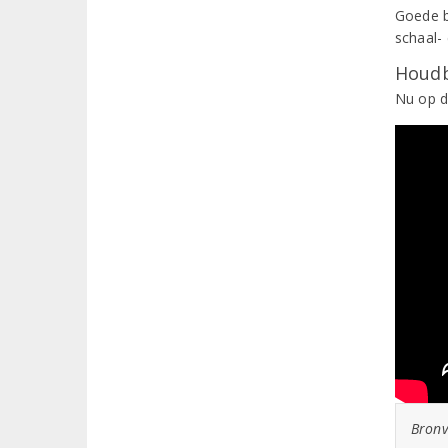
Goede b
schaal- 
Houdb
Nu op d
Bronv