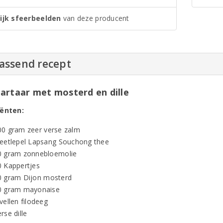
ijk sfeerbeelden
van deze producent
passend recept
artaar met mosterd en dille
iënten:
00 gram zeer verse zalm
 eetlepel Lapsang Souchong thee
0 gram zonnebloemolie
0 Kappertjes
0 gram Dijon mosterd
0 gram mayonaise
vellen filodeeg
rse dille