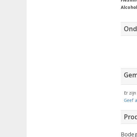
Alcoho
Ond
Gem
Er zij
Geef a
Prod
Bodeg