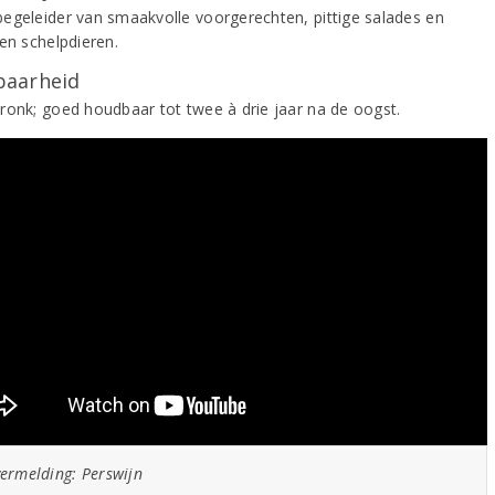
egeleider van smaakvolle voorgerechten, pittige salades en
en schelpdieren.
aarheid
ronk; goed houdbaar tot twee à drie jaar na de oogst.
ermelding: Perswijn