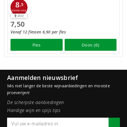
8
,5
Hamersma
2023
7,50
Vanaf 12 flessen 6,90 per fles
Fles
Doos (6)
Aanmelden nieuwsbrief
Mis niet langer de beste wijnaanbiedingen en mooiste
proeverijen!
De scherpste aanbiedingen
Handige wijn en spijs tips