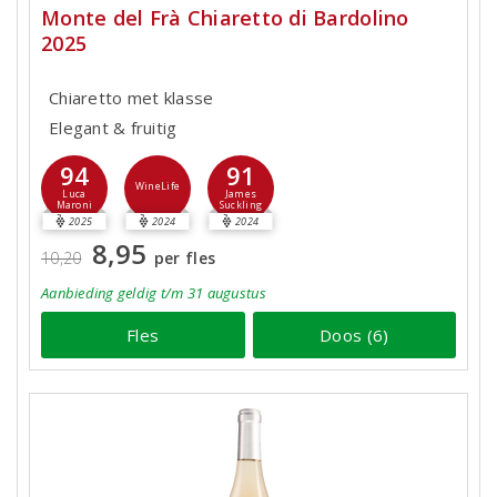
Monte del Frà Chiaretto di Bardolino
2025
Chiaretto met klasse
Elegant & fruitig
94
91
WineLife
Luca
James
Maroni
Suckling
2025
2024
2024
8,95
10,20
per fles
Aanbieding
geldig
t/m 31 augustus
Fles
Doos (6)