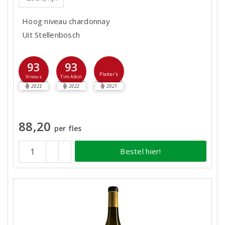
Hoog niveau chardonnay
Uit Stellenbosch
93
93
Platter's
Vinous
Tim Atkin
2023
2022
2021
88,20
per fles
Bestel hier!