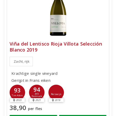
Viña del Lentisco Rioja Villota Selección
Blanco 2019
Zacht, rijk
Krachtige single vineyard
Gerijpt in Frans eiken
94
93
Jeb
Perswijn
Tim Atkin
Dunnuck
2023
2021
2019
38,90
per fles