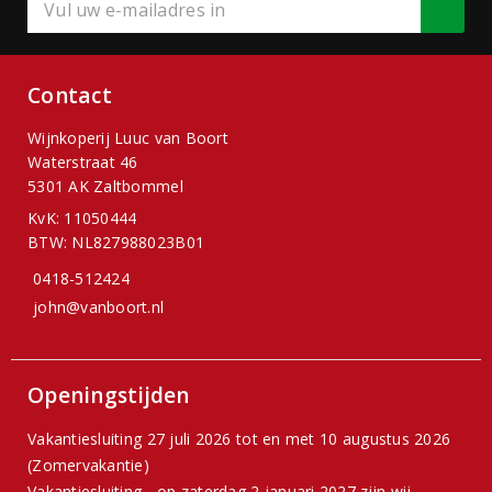
Contact
Wijnkoperij Luuc van Boort
Waterstraat 46
5301 AK Zaltbommel
KvK: 11050444
BTW: NL827988023B01
0418-512424
john@vanboort.nl
Openingstijden
Vakantiesluiting 27 juli 2026 tot en met 10 augustus 2026
(Zomervakantie)
Vakantiesluiting - op zaterdag 2 januari 2027 zijn wij