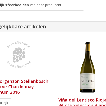
ijk sfeerbeelden
van deze producent
elijkbare artikelen
rgenzon Stellenbosch
rve Chardonnay
num 2016
Viña del Lentisco Rioj
t, rijk
Villota Selección Blan