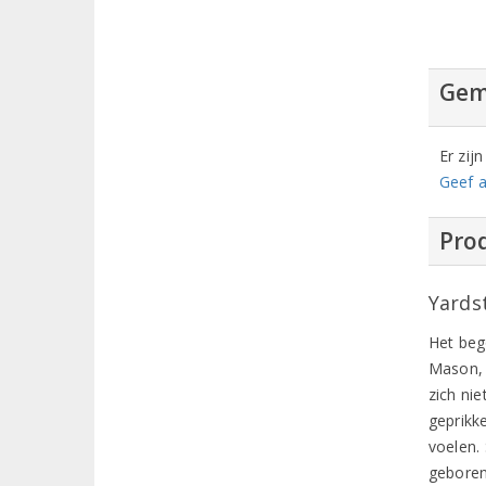
Gem
Er zij
Geef a
Prod
Yards
Het beg
Mason, 
zich nie
geprikk
voelen.
geboren