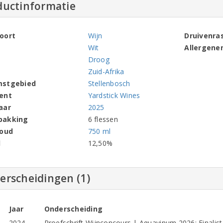
ductinformatie
oort
Wijn
Druivenra
Wit
Allergene
Droog
Zuid-Afrika
mstgebied
Stellenbosch
ent
Yardstick Wines
aar
2025
pakking
6 flessen
houd
750 ml
l
12,50%
erscheidingen (1)
Jaar
Onderscheiding
2024
Proefschrift Wijnconcours | Aquavinum 2026: Finalis