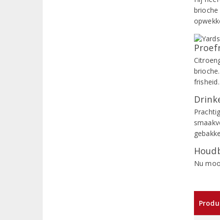
brioche
opwekken
Proef
Citroen
brioche
frishei
Drinke
Prachti
smaakvo
gebakke
Houdb
Nu mooi
Produ