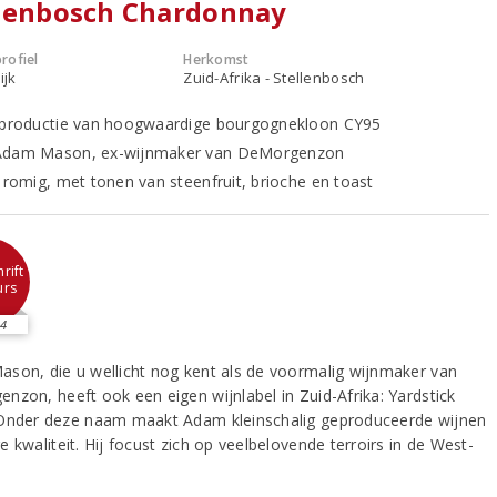
llenbosch Chardonnay
rofiel
Herkomst
ijk
Zuid-Afrika - Stellenbosch
 productie van hoogwaardige bourgognekloon CY95
Adam Mason, ex-wijnmaker van DeMorgenzon
n romig, met tonen van steenfruit, brioche en toast
rift
urs
4
son, die u wellicht nog kent als de voormalig wijnmaker van
nzon, heeft ook een eigen wijnlabel in Zuid-Afrika: Yardstick
Onder deze naam maakt Adam kleinschalig geproduceerde wijnen
 kwaliteit. Hij focust zich op veelbelovende terroirs in de West-