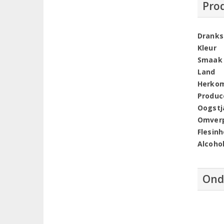
Pro
Dranks
Kleur
Smaak
Land
Herko
Produc
Oogstj
Omver
Flesin
Alcoho
Ond