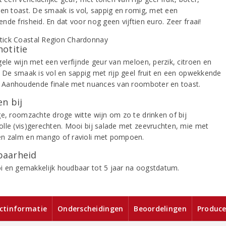
 en toast. De smaak is vol, sappig en romig, met een
de frisheid. En dat voor nog geen vijftien euro. Zeer fraai!
notitie
gele wijn met een verfijnde geur van meloen, perzik, citroen en
. De smaak is vol en sappig met rijp geel fruit en een opwekkende
d. Aanhoudende finale met nuances van roomboter en toast.
n bij
ge, roomzachte droge witte wijn om zo te drinken of bij
lle (vis)gerechten. Mooi bij salade met zeevruchten, mie met
n zalm en mango of ravioli met pompoen.
aarheid
 en gemakkelijk houdbaar tot 5 jaar na oogstdatum.
ctinformatie
Onderscheidingen
Beoordelingen
Produce