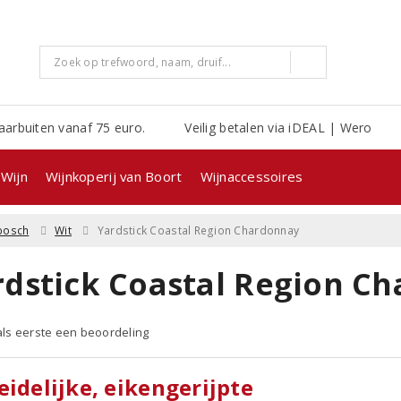
aarbuiten vanaf 75 euro.
Veilig betalen via iDEAL | Wero
Wijn
Wijnkoperij van Boort
Wijnaccessoires
nbosch
Wit
Yardstick Coastal Region Chardonnay
rdstick Coastal Region C
 als eerste een beoordeling
eidelijke, eikengerijpte