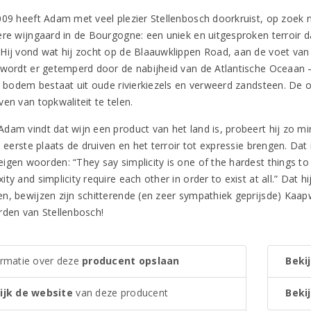
009 heeft Adam met veel plezier Stellenbosch doorkruist, op zoek 
ere wijngaard in de Bourgogne: een uniek en uitgesproken terroir d
Hij vond wat hij zocht op de Blaauwklippen Road, aan de voet van
 wordt er getemperd door de nabijheid van de Atlantische Oceaan – 
le bodem bestaat uit oude rivierkiezels en verweerd zandsteen. De 
en van topkwaliteit te telen.
dam vindt dat wijn een product van het land is, probeert hij zo min
e eerste plaats de druiven en het terroir tot expressie brengen. Dat
gen woorden: “They say simplicity is one of the hardest things to a
ty and simplicity require each other in order to exist at all.” Dat h
n, bewijzen zijn schitterende (en zeer sympathiek geprijsde) Kaapw
rden van Stellenbosch!
ormatie over deze
producent opslaan
Bekij
ijk de website
van deze producent
Bekij