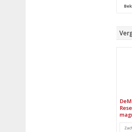
Bek
Verg
DeMo
Rese
mag
Zach