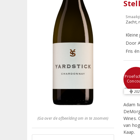
Ste
Smaakp
Zacht, r
Kleine
Door 
Fris é
Proefsch
Conco
202
Adam Ma
DeMorge
Wines. 
(Ga over de afbeelding om in te zoomen)
van hoge
Kaap.