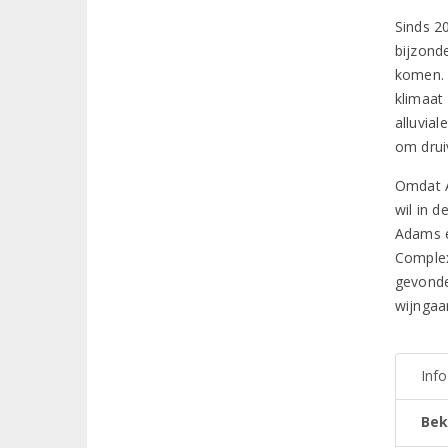
Sinds 2
bijzond
komen. 
klimaat
alluvia
om druiv
Omdat A
wil in d
Adams ei
Complexi
gevonde
wijngaa
Inf
Bek