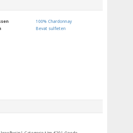
ssen
100% Chardonnay
n
Bevat sulfieten
t kreeftwijn| Categorie t/m €20| Goede