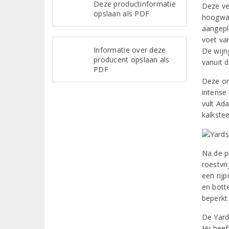
Deze productinformatie
Deze ve
opslaan als PDF
hoogwaa
aangepl
voet va
Informatie over deze
De wijn
producent opslaan als
vanuit 
PDF
Deze om
intense
vult Ad
kalkste
Na de p
roestvr
een rij
en botte
beperkt 
De Yard
Hij heef