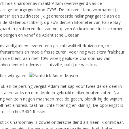
rfijnde Chardonnay maakt Adam overwegend van de
rdige bourgognekloon CY95. De druiven staan voornamelijk
ant in een zuidwestelijk georiënteerde hellingwijngaard aan de
n de Stellenboschberg, op zo’n dertien kilometer van False Bay.
gaarden profiteren dus van volop zon én koelende luchtstromen
de bergen en vanaf de Atlantische Oceaan.
standigheden leveren een prachtkwaliteit druiven op, met
 fruitaroma’s en mooie frisse zuren. Voor nog wat extra fraîcheur
am de blend aan met 10% vroeg geplukte chardonnay van
enhoudende bodems uit Lutzville, nabij de westkust.
luk en de persing vergist Adam het sap voor twee derde deel in
ijstalen tanks en een derde in gebruikte eikenhouten vaten. Na
ping van zo’n negen maanden met de gisten, blendt hij de wijnen
lt het eindresultaat na lichte filtering en klaring. De opbrengst is
tot slechts 5400 flessen.
stick Chardonnay is zowel onderscheidend als heerlijk drinkbaar.
t een verleidelijke geur, met tonen van rijp geel fruit, boter,