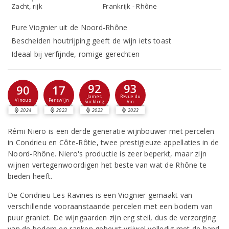
Zacht, rijk
Frankrijk - Rhône
Pure Viognier uit de Noord-Rhône
Bescheiden houtrijping geeft de wijn iets toast
Ideaal bij verfijnde, romige gerechten
92
93
90
17
James
Revue du
Vinous
Perswijn
Suckling
Vin
2024
2023
2023
2023
Rémi Niero is een derde generatie wijnbouwer met percelen
in Condrieu en Côte-Rôtie, twee prestigieuze appellaties in de
Noord-Rhône. Niero's productie is zeer beperkt, maar zijn
wijnen vertegenwoordigen het beste van wat de Rhône te
bieden heeft.
De Condrieu Les Ravines is een Viognier gemaakt van
verschillende vooraanstaande percelen met een bodem van
puur graniet. De wijngaarden zijn erg steil, dus de verzorging
van de bodem en ranken gebeurt vrijwel volledig met de hand