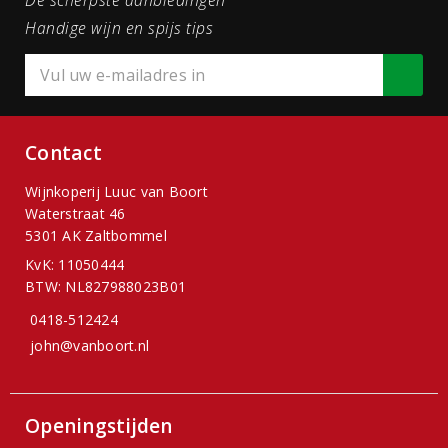
De scherpste aanbiedingen
Handige wijn en spijs tips
Contact
Wijnkoperij Luuc van Boort
Waterstraat 46
5301 AK Zaltbommel
KvK: 11050444
BTW: NL827988023B01
0418-512424
john@vanboort.nl
Openingstijden