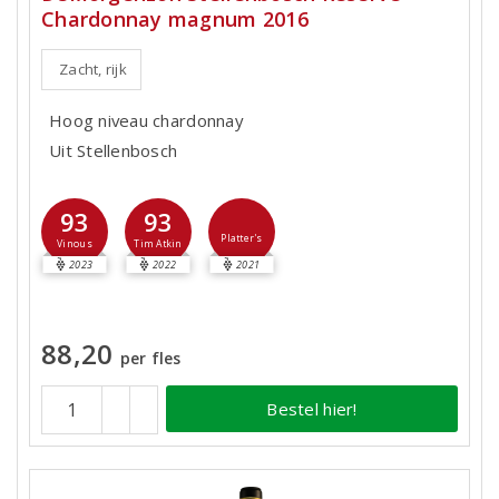
Chardonnay magnum 2016
Zacht, rijk
Hoog niveau chardonnay
Uit Stellenbosch
93
93
Platter's
Vinous
Tim Atkin
2023
2022
2021
88,20
per fles
Bestel hier!