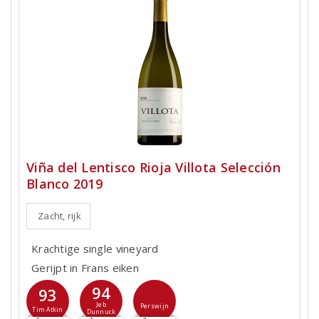
Viña del Lentisco Rioja Villota Selección
Blanco 2019
Zacht, rijk
Krachtige single vineyard
Gerijpt in Frans eiken
94
93
Jeb
Perswijn
Tim Atkin
Dunnuck