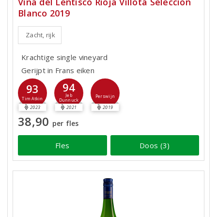
Viña del Lentisco Rioja Villota Selección
Blanco 2019
Zacht, rijk
Krachtige single vineyard
Gerijpt in Frans eiken
94
93
Jeb
Perswijn
Tim Atkin
Dunnuck
2023
2021
2019
38,90
per fles
Fles
Doos (3)