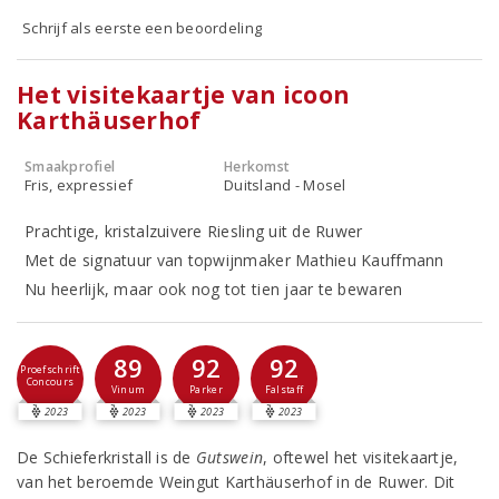
Schrijf als eerste een beoordeling
Het visitekaartje van icoon
Karthäuserhof
Smaakprofiel
Herkomst
Fris, expressief
Duitsland - Mosel
Prachtige, kristalzuivere Riesling uit de Ruwer
Met de signatuur van topwijnmaker Mathieu Kauffmann
Nu heerlijk, maar ook nog tot tien jaar te bewaren
89
92
92
Proefschrift
Concours
Vinum
Parker
Falstaff
2023
2023
2023
2023
De Schieferkristall is de
Gutswein
, oftewel het visitekaartje,
van het beroemde Weingut Karthäuserhof in de Ruwer. Dit