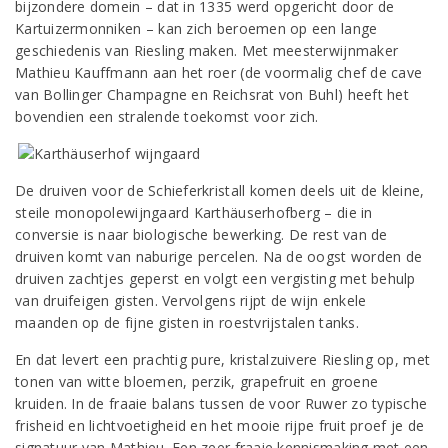
bijzondere domein – dat in 1335 werd opgericht door de
Kartuizermonniken – kan zich beroemen op een lange
geschiedenis van Riesling maken. Met meesterwijnmaker
Mathieu Kauffmann aan het roer (de voormalig chef de cave
van Bollinger Champagne en Reichsrat von Buhl) heeft het
bovendien een stralende toekomst voor zich.
De druiven voor de Schieferkristall komen deels uit de kleine,
steile monopolewijngaard Karthäuserhofberg – die in
conversie is naar biologische bewerking. De rest van de
druiven komt van naburige percelen. Na de oogst worden de
druiven zachtjes geperst en volgt een vergisting met behulp
van druifeigen gisten. Vervolgens rijpt de wijn enkele
maanden op de fijne gisten in roestvrijstalen tanks.
En dat levert een prachtig pure, kristalzuivere Riesling op, met
tonen van witte bloemen, perzik, grapefruit en groene
kruiden. In de fraaie balans tussen de voor Ruwer zo typische
frisheid en lichtvoetigheid en het mooie rijpe fruit proef je de
signatuur van Mathieu. Een zeer fraaie kennismaking met een