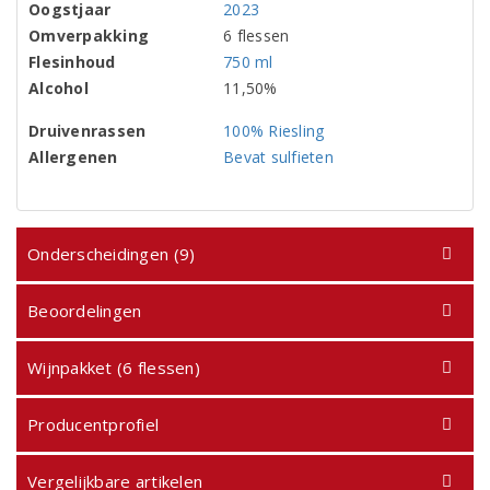
Oogstjaar
2023
Omverpakking
6 flessen
Flesinhoud
750 ml
Alcohol
11,50%
Druivenrassen
100% Riesling
Allergenen
Bevat sulfieten
Onderscheidingen (9)
Beoordelingen
Wijnpakket (6 flessen)
Producentprofiel
Vergelijkbare artikelen