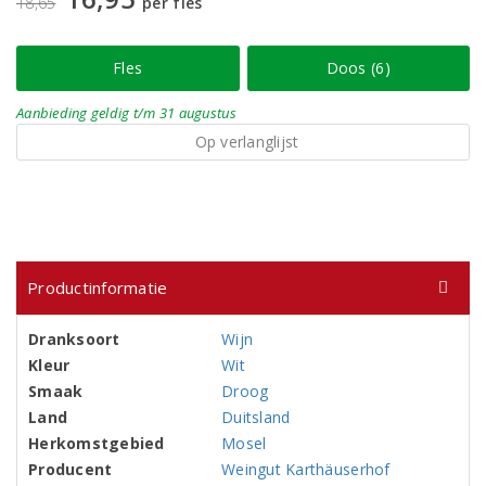
18,65
per fles
Fles
Doos (6)
Aanbieding
geldig
t/m 31 augustus
Op verlanglijst
Productinformatie
Dranksoort
Wijn
Kleur
Wit
Smaak
Droog
Land
Duitsland
Herkomstgebied
Mosel
Producent
Weingut Karthäuserhof