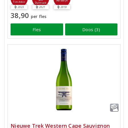
Jeb
Perswijn
Tim Atkin
Dunnuck
2023
2021
2019
38,90
per fles
Fles
Doos (3)
Nieuwe Trek Western Cape Sauvignon