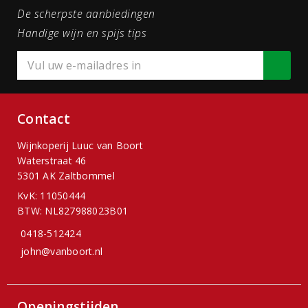
De scherpste aanbiedingen
Handige wijn en spijs tips
Contact
Wijnkoperij Luuc van Boort
Waterstraat 46
5301 AK Zaltbommel
KvK: 11050444
BTW: NL827988023B01
0418-512424
john@vanboort.nl
Openingstijden