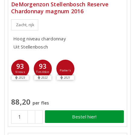
DeMorgenzon Stellenbosch Reserve
Chardonnay magnum 2016
Zacht, rijk
Hoog niveau chardonnay
Uit Stellenbosch
93
93
Platter's
Vinous
Tim Atkin
2023
2022
2021
88,20
per fles
Bestel hier!