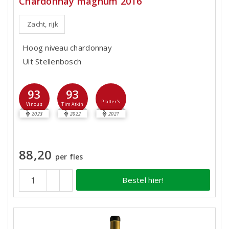
Chardonnay magnum 2016
Zacht, rijk
Hoog niveau chardonnay
Uit Stellenbosch
93
93
Platter's
Vinous
Tim Atkin
2023
2022
2021
88,20
per fles
Bestel hier!