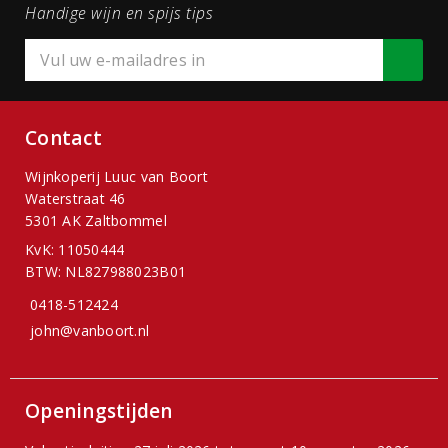
Handige wijn en spijs tips
Contact
Wijnkoperij Luuc van Boort
Waterstraat 46
5301 AK Zaltbommel
KvK: 11050444
BTW: NL827988023B01
0418-512424
john@vanboort.nl
Openingstijden