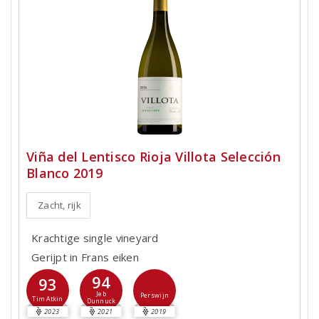
Viña del Lentisco Rioja Villota Selección
Blanco 2019
Zacht, rijk
Krachtige single vineyard
Gerijpt in Frans eiken
94
93
Jeb
Perswijn
Tim Atkin
Dunnuck
2023
2021
2019