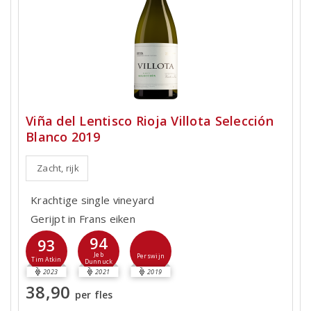
Viña del Lentisco Rioja Villota Selección
Blanco 2019
Zacht, rijk
Krachtige single vineyard
Gerijpt in Frans eiken
94
93
Jeb
Perswijn
Tim Atkin
Dunnuck
2023
2021
2019
38,90
per fles