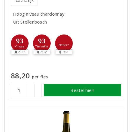
Zacht, rijk
Hoog niveau chardonnay
Uit Stellenbosch
93
93
Platter's
Vinous
Tim Atkin
2023
2022
2021
88,20
per fles
Bestel hier!