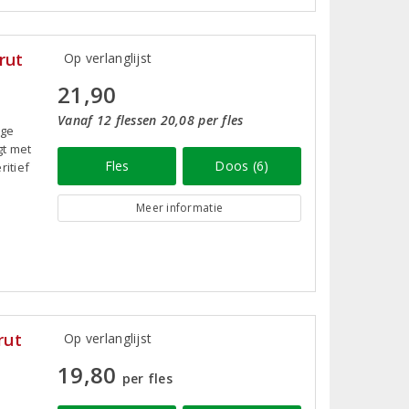
rut
Op verlanglijst
21,90
Vanaf 12 flessen 20,08 per fles
ige
gt met
Fles
Doos (6)
itief
Meer informatie
rut
Op verlanglijst
19,80
per fles