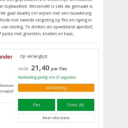
n topkwaliteit. Winzersekt is sekt die gemaakt is
t. Het gaat daarbij om wijnen met een nauwkeurig
ode met tweede vergisting op fles en rijping in
van riesling. Te drinken als opwekkend aperitief,
of pasta met groenten, kruiden en kaas.
under
Op verlanglijst
21,40
24,00
per fles
Aanbieding
geldig
t/m 31 augustus
bloemen
Aanbieding
ernatief
Fles
Doos (6)
Meer informatie