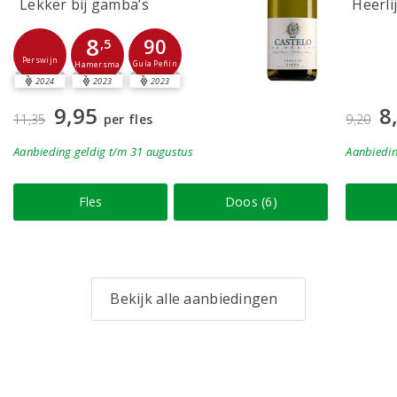
Lekker bij gamba’s
Heerli
8
90
,5
Perswijn
Guía Peñín
Hamersma
2024
2023
2023
9,95
8
11,35
per fles
9,20
Aanbieding
geldig
t/m 31 augustus
Aanbiedi
Fles
Doos (6)
Bekijk alle aanbiedingen