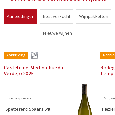
Aanbiedingen
Best verkocht
Wijnpakketten
Nieuwe wijnen
Aanbieding
Aanbie
Castelo de Medina Rueda
Bodega
Verdejo 2025
Tempr
Fris, expressief
Vol, ve
Spetterend Spaans wit
Plezier