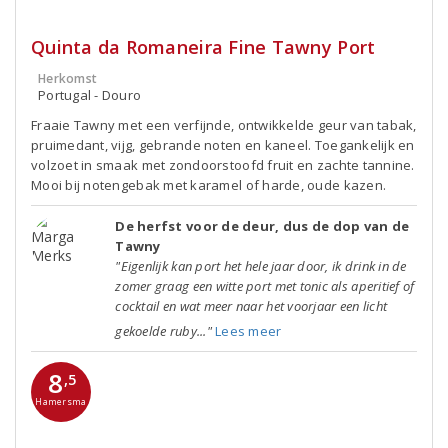
Quinta da Romaneira Fine Tawny Port
Herkomst
Portugal - Douro
Fraaie Tawny met een verfijnde, ontwikkelde geur van tabak,
pruimedant, vijg, gebrande noten en kaneel. Toegankelijk en
volzoet in smaak met zondoorstoofd fruit en zachte tannine.
Mooi bij notengebak met karamel of harde, oude kazen.
De herfst voor de deur, dus de dop van de
Tawny
"Eigenlijk kan port het hele jaar door, ik drink in de
zomer graag een witte port met tonic als aperitief of
cocktail en wat meer naar het voorjaar een licht
gekoelde ruby..."
Lees meer
8
,5
Hamersma