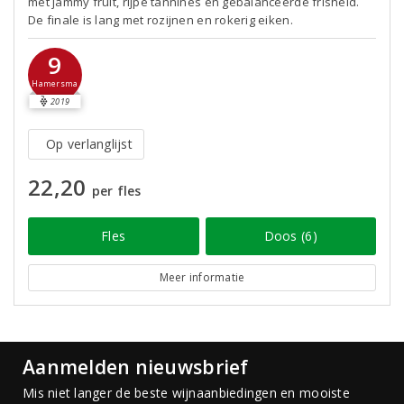
met jammy fruit, rijpe tannines en gebalanceerde frisheid.
De finale is lang met rozijnen en rokerig eiken.
9
Hamersma
2019
Op verlanglijst
22,20
per fles
Fles
Doos (6)
Meer informatie
Aanmelden nieuwsbrief
Mis niet langer de beste wijnaanbiedingen en mooiste