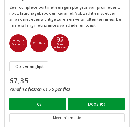
Zeer complexe port met een gerijpte geur van pruimedant,
noot, kruidnagel, rook en karamel. Vol, zacht en zoet van
smaak met evenwichtige zuren en versmolten tannines. De
finale is lang met nuances van dadel en toast.
92
Perswijn
WineLife
Concours
Wine
Enthusiast
Op verlanglijst
67,35
Vanaf 12 flessen 61,75 per fles
Fles
Doos (6)
Meer informatie