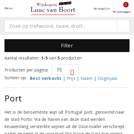
0
Menu
Verlanglijst
Winkelwagen
Filter
Aantal resultaten:
1-5
van
5
producten
Producten per pagina:
Sorteer op:
Best verkocht
|
Prijs
|
Naam
|
Oogstjaar
Port
Het is de beroemdste wijn uit Portugal: port, genoemd naar
de stad Porto. Via de haven van deze stad werden
eeuwenlang versterkte wijnen uit de Dourovallei verscheept,
nadat ze eerst in de voorstad Vila Nova de Gaia hun rijping