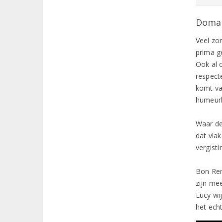
Domai
Veel zo
prima g
Ook al 
respect
komt va
humeurb
Waar de 
dat vlak
vergisti
Bon Rem
zijn mee
Lucy wij
het ech