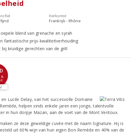
elheid
rofiel
Herkomst
fijnd
Frankrijk - Rhône
 soepele blend van grenache en syrah
n fantastische prijs-kwaliteitverhouding
 bij kruidige gerechten van de grill
D
t &
rd
2
c en Lucile Delay, van het succesvolle Domaine
Remède, helpen sinds enkele jaren een jonge, talentvolle
er in hun dorpje Mazan, aan de voet van de Mont Ventoux.
aken ze deze geweldige cuvée met de naam Signature. Hij is
steld uit 60% wijn van hun eigen Bon Remède en 40% van de