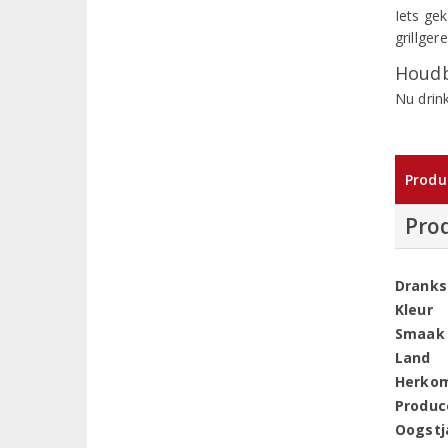
Iets ge
grillger
Houdb
Nu drin
Produ
Pro
Dranks
Kleur
Smaak
Land
Herko
Produc
Oogstj