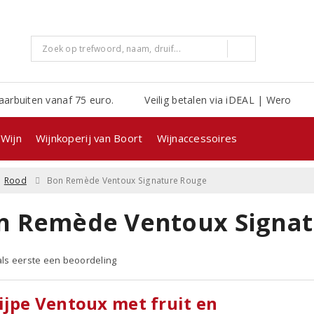
aarbuiten vanaf 75 euro.
Veilig betalen via iDEAL | Wero
Wijn
Wijnkoperij van Boort
Wijnaccessoires
Rood
Bon Remède Ventoux Signature Rouge
n Remède Ventoux Signat
 als eerste een beoordeling
ijpe Ventoux met fruit en