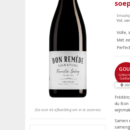
soep
Smaakp
Vol, ver
Volle,
Met ee
Perfect
GOU
Gilber
Gailla
202
Frédéri
du Bon 
wijnmak
(Ga over de afbeelding om in te zoomen)
Samen m
samenge