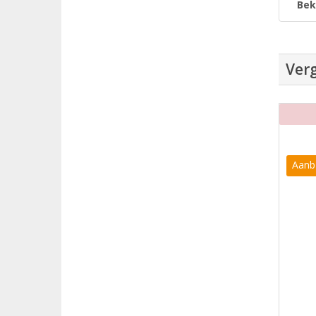
Bek
Verg
Aanb