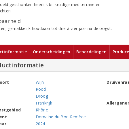
koeld geschonken heerlijk bij kruidige mediterrane en
echten.
aarheid
ken, gemakkelijk houdbaar tot drie à vier jaar na de oogst.
ctinformatie
Onderscheidingen
Beoordelingen
Produce
ductinformatie
oort
Wijn
Druivenra
Rood
Droog
Frankrijk
Allergene
mstgebied
Rhône
ent
Domaine du Bon Remède
aar
2024