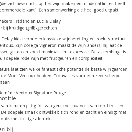
(die zich liever richt op het wijn maken en minder affiniteit heeft
commerciële kant). Een samenwerking die heel goed uitpakt!
 Delay kiest voor een klassieke wijnbereiding en zoekt structuur
Ventoux. Zijn collega-vigneron maakt de wijn anders; hij laat de
ossen gisten en zoekt maximale fruitexpressie. De assemblage is
e, soepele rode wijn met fruitgeuren en complexiteit.
ature laat zien welke fantastische potentie de beste wijngaarden
de Mont Ventoux hebben. Trouvailles voor een zeer scherpe
staan!
notitie
van kleur en pittig fris van geur met nuances van rood fruit en
. De soepele smaak ontwikkelt zich rond en zacht en eindigt met
matische, fruitige afdronk.
n bij