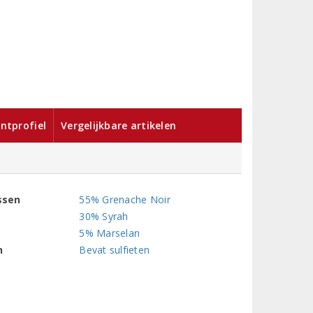
ntprofiel
Vergelijkbare artikelen
ssen
55% Grenache Noir
30% Syrah
5% Marselan
n
Bevat sulfieten