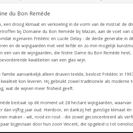
ne du Bon Remède
n, een droog klimaat en verkoeling in de vorm van de mistral: de d
etroffen bij Domaine du Bon Remède bij Mazan, aan de voet van 
omdat eigenaren Frédéric en Lucile Delay - de derde generatie in di
eren en de wijngaarden met veel liefde en zo min mogelijk kunst
n een van de wijngaarden, die Notre Dame du Bon Remède heet, 
evorderende kwaliteiten van een glas wijn.
familie aanvankelijk alleen druiven teelde, besloot Frédéric in 199
 kwaliteit kon leveren. Hij gebruikt zowel traditionele als moderne
ng, wat de wijnen meer frisheid geeft.
ède bestaat op dit moment uit 28 hectare wijngaarden, waarvan ee
r dan vijftig jaar oud. Hierdoor, en dankzij het gunstige klimaat é
nen maken - wit, rood en rosé - die zowel geconcentreerd als verfijn
tpaar bijgestaan door hun zoon Vincent, die opgeleid is tot oenolo