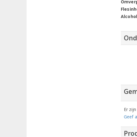
Omver
Flesin
Alcoho
Ond
Gem
Er zij
Geef a
Prod