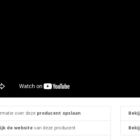
ormatie over deze
producent opslaan
Bekij
ijk de website
van deze producent
Bekij