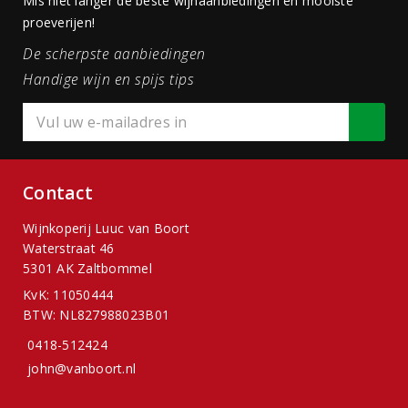
Mis niet langer de beste wijnaanbiedingen en mooiste
proeverijen!
De scherpste aanbiedingen
Handige wijn en spijs tips
Contact
Wijnkoperij Luuc van Boort
Waterstraat 46
5301 AK Zaltbommel
KvK: 11050444
BTW: NL827988023B01
0418-512424
john@vanboort.nl