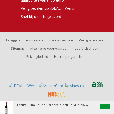
daarbuiten vanaf 75 euro.
Veilig betalen via iDEAL | Wero
Snel bij u thuis geleverd
Inloggen of registreren
Klantenservice
Veilig winkelen
Sitemap
Algemene voorwaarden
Leeftijdscheck
Privacybeleid
Herroepingsrecht
Alle prijzen zijn inclusief BTW, exclusief eventuele verzendkosten.
Tenuta Olim Bauda Barbera d'Asti La Villa 2024