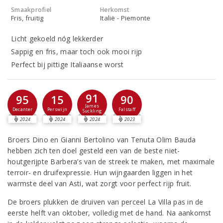
Smaakprofiel
Herkomst
Fris, fruitig
Italië - Piemonte
Licht gekoeld nóg lekkerder
Sappig en fris, maar toch ook mooi rijp
Perfect bij pittige Italiaanse worst
91
95
15
90
James
Decanter
Perswijn
Falstaff
Suckling
2024
2024
2024
2023
Broers Dino en Gianni Bertolino van Tenuta Olim Bauda
hebben zich ten doel gesteld een van de beste niet-
houtgerijpte Barbera’s van de streek te maken, met maximale
terroir- en druifexpressie. Hun wijngaarden liggen in het
warmste deel van Asti, wat zorgt voor perfect rijp fruit.
De broers plukken de druiven van perceel La Villa pas in de
eerste helft van oktober, volledig met de hand. Na aankomst