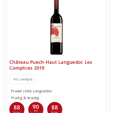
Château Puech-Haut Languedoc Les
Complices 2019
Vol, verfijnd
Fraaie rode Languedoc
Fruitig & kruidig
90
88
88
Jeb
Parker
Parker