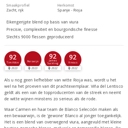
Smaakprofiel
Herkomst
Zacht, rijk
Spanje - Rioja
Eikengerijpte blend op basis van viura
Precisie, complexiteit en bourgondische finesse
Slechts 9000 flessen geproduceerd
92
92
92
James
Perswijn
Tim Atkin
Vinous
Suckling
2023
2023
2022
2022
Als u nog geen liefhebber van witte Rioja was, wordt u het
wel na het proeven van dit prachtexemplaar. Viña del Lentisco
geldt als een van de topproducenten van de streek en neemt
de witte wijnen minstens zo serieus als de rode.
Waar Carmen en haar team de Blanco Selección maken als
een bewaarwijn, is de ‘gewone’ Blanco al jonger toegankelijk.
Het is een blend van overwegend viura, aangevuld met kleine