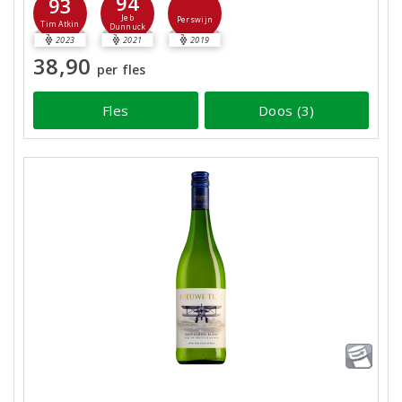
94
93
Jeb
Perswijn
Tim Atkin
Dunnuck
2023
2021
2019
38,90
per fles
Fles
Doos (3)