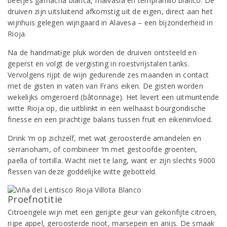
beetjes garnacha blanca, malvasía en tempranillo blanco. De
druiven zijn uitsluitend afkomstig uit de eigen, direct aan het
wijnhuis gelegen wijngaard in Alavesa – een bijzonderheid in
Rioja.
Na de handmatige pluk worden de druiven ontsteeld en
geperst en volgt de vergisting in roestvrijstalen tanks.
Vervolgens rijpt de wijn gedurende zes maanden in contact
met de gisten in vaten van Frans eiken. De gisten worden
wekelijks omgeroerd (bâtonnage). Het levert een uitmuntende
witte Rioja op, die uitblinkt in een welhaast bourgondische
finesse en een prachtige balans tussen fruit en eikeninvloed.
Drink ‘m op zichzelf, met wat geroosterde amandelen en
serranoham, of combineer ‘m met gestoofde groenten,
paella of tortilla. Wacht niet te lang, want er zijn slechts 9000
flessen van deze goddelijke witte gebotteld.
Proefnotitie
Citroengele wijn met een gerijpte geur van gekonfijte citroen,
rijpe appel, geroosterde noot, marsepein en anijs. De smaak