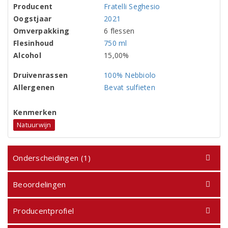
Producent
Fratelli Seghesio
Oogstjaar
2021
Omverpakking
6 flessen
Flesinhoud
750 ml
Alcohol
15,00%
Druivenrassen
100% Nebbiolo
Allergenen
Bevat sulfieten
Kenmerken
Natuurwijn
Onderscheidingen (1)
Beoordelingen
Producentprofiel