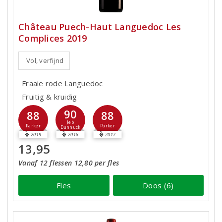
Château Puech-Haut Languedoc Les
Complices 2019
Vol, verfijnd
Fraaie rode Languedoc
Fruitig & kruidig
90
88
88
Jeb
Parker
Parker
Dunnuck
2019
2018
2017
13,95
Vanaf 12 flessen 12,80 per fles
Fles
Doos (6)