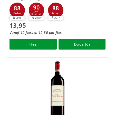
90
88
88
Jeb
Parker
Parker
Dunnuck
2019
2018
2017
13,95
Vanaf 12 flessen 12,80 per fles
Fles
Doos (6)