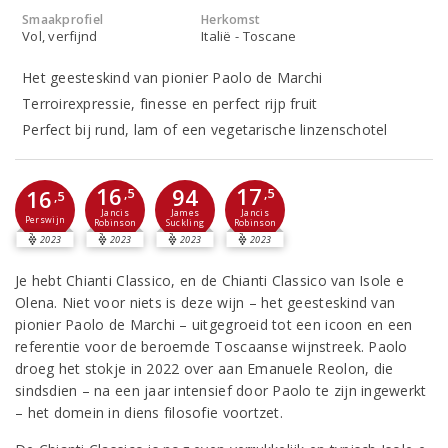
Smaakprofiel
Herkomst
Vol, verfijnd
Italië - Toscane
Het geesteskind van pionier Paolo de Marchi
Terroirexpressie, finesse en perfect rijp fruit
Perfect bij rund, lam of een vegetarische linzenschotel
16
17
94
16
,5
,5
,5
Jancis
Jancis
James
Perswijn
Robinson
Robinson
Suckling
2023
2023
2023
2023
Je hebt Chianti Classico, en de Chianti Classico van Isole e
Olena. Niet voor niets is deze wijn – het geesteskind van
pionier Paolo de Marchi – uitgegroeid tot een icoon en een
referentie voor de beroemde Toscaanse wijnstreek. Paolo
droeg het stokje in 2022 over aan Emanuele Reolon, die
sindsdien – na een jaar intensief door Paolo te zijn ingewerkt
– het domein in diens filosofie voortzet.