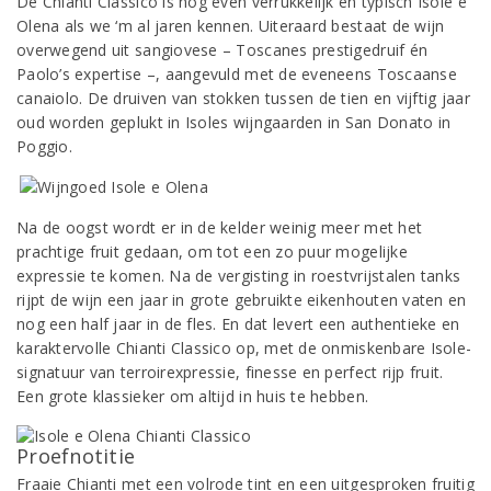
De Chianti Classico is nog even verrukkelijk en typisch Isole e
Olena als we ‘m al jaren kennen. Uiteraard bestaat de wijn
overwegend uit sangiovese – Toscanes prestigedruif én
Paolo’s expertise –, aangevuld met de eveneens Toscaanse
canaiolo. De druiven van stokken tussen de tien en vijftig jaar
oud worden geplukt in Isoles wijngaarden in San Donato in
Poggio.
Na de oogst wordt er in de kelder weinig meer met het
prachtige fruit gedaan, om tot een zo puur mogelijke
expressie te komen. Na de vergisting in roestvrijstalen tanks
rijpt de wijn een jaar in grote gebruikte eikenhouten vaten en
nog een half jaar in de fles. En dat levert een authentieke en
karaktervolle Chianti Classico op, met de onmiskenbare Isole-
signatuur van terroirexpressie, finesse en perfect rijp fruit.
Een grote klassieker om altijd in huis te hebben.
Proefnotitie
Fraaie Chianti met een volrode tint en een uitgesproken fruitig