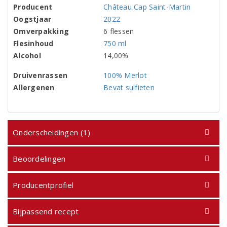
Producent
Château Cap Saint-Martin
Oogstjaar
2022
Omverpakking
6 flessen
Flesinhoud
750 ml
Alcohol
14,00%
Druivenrassen
100% Merlot
Allergenen
Bevat sulfieten
Onderscheidingen (1)
Beoordelingen
Producentprofiel
Bijpassend recept