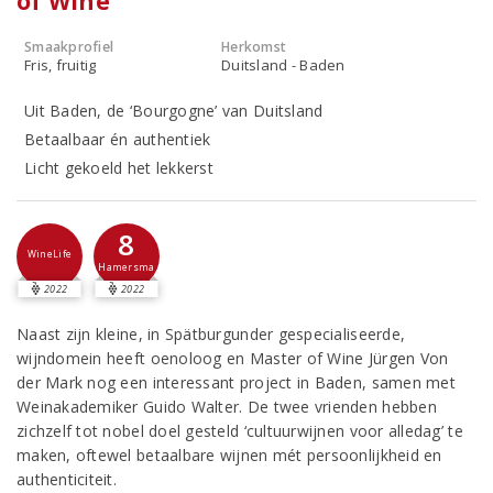
of Wine
Smaakprofiel
Herkomst
Fris, fruitig
Duitsland - Baden
Uit Baden, de ‘Bourgogne’ van Duitsland
Betaalbaar én authentiek
Licht gekoeld het lekkerst
8
WineLife
Hamersma
2022
2022
Naast zijn kleine, in Spätburgunder gespecialiseerde,
wijndomein heeft oenoloog en Master of Wine Jürgen Von
der Mark nog een interessant project in Baden, samen met
Weinakademiker Guido Walter. De twee vrienden hebben
zichzelf tot nobel doel gesteld ‘cultuurwijnen voor alledag’ te
maken, oftewel betaalbare wijnen mét persoonlijkheid en
authenticiteit.