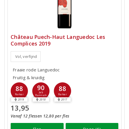
Château Puech-Haut Languedoc Les
Complices 2019
Vol, verfijnd
Fraaie rode Languedoc
Fruitig & kruidig
90
88
88
Jeb
Parker
Parker
Dunnuck
2019
2018
2017
13,95
Vanaf 12 flessen 12,80 per fles
Fles
Doos (6)