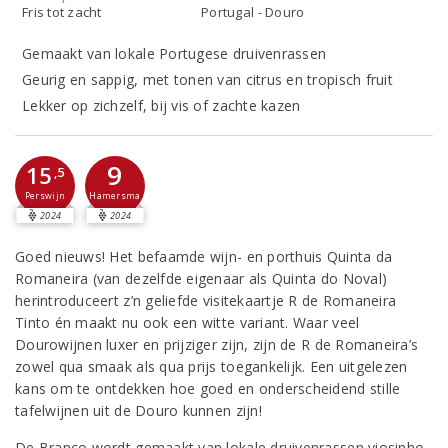
Fris tot zacht
Portugal - Douro
Gemaakt van lokale Portugese druivenrassen
Geurig en sappig, met tonen van citrus en tropisch fruit
Lekker op zichzelf, bij vis of zachte kazen
9
15
,5
Perswijn
Hamersma
2024
2024
Goed nieuws! Het befaamde wijn- en porthuis Quinta da
Romaneira (van dezelfde eigenaar als Quinta do Noval)
herintroduceert z’n geliefde visitekaartje R de Romaneira
Tinto én maakt nu ook een witte variant. Waar veel
Dourowijnen luxer en prijziger zijn, zijn de R de Romaneira’s
zowel qua smaak als qua prijs toegankelijk. Een uitgelezen
kans om te ontdekken hoe goed en onderscheidend stille
tafelwijnen uit de Douro kunnen zijn!
De Branco wordt gemaakt van lokale druivenrassen viosinho,