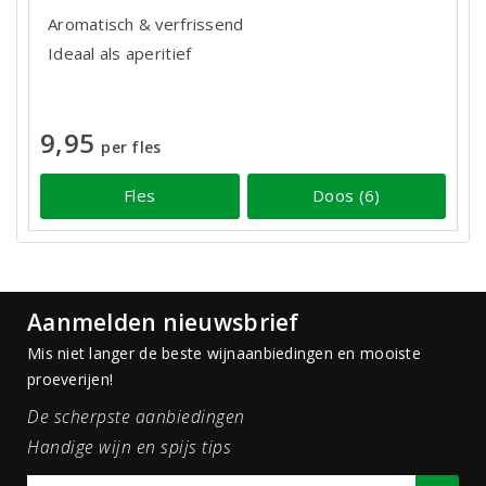
Aromatisch & verfrissend
Ideaal als aperitief
9,95
per fles
Fles
Doos (6)
Aanmelden nieuwsbrief
Mis niet langer de beste wijnaanbiedingen en mooiste
proeverijen!
De scherpste aanbiedingen
Handige wijn en spijs tips