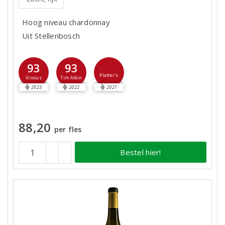
Hoog niveau chardonnay
Uit Stellenbosch
93
93
Platter's
Vinous
Tim Atkin
2023
2022
2021
88,20
per fles
Bestel hier!