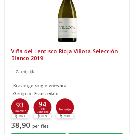
Viña del Lentisco Rioja Villota Selección
Blanco 2019
Zacht, rijk
Krachtige single vineyard
Gerijpt in Frans eiken
94
93
Jeb
Perswijn
Tim Atkin
Dunnuck
2023
2021
2019
38,90
per fles