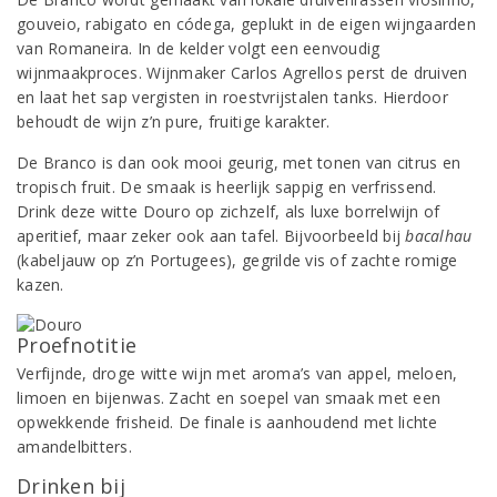
gouveio, rabigato en códega, geplukt in de eigen wijngaarden
van Romaneira. In de kelder volgt een eenvoudig
wijnmaakproces. Wijnmaker Carlos Agrellos perst de druiven
en laat het sap vergisten in roestvrijstalen tanks. Hierdoor
behoudt de wijn z’n pure, fruitige karakter.
De Branco is dan ook mooi geurig, met tonen van citrus en
tropisch fruit. De smaak is heerlijk sappig en verfrissend.
Drink deze witte Douro op zichzelf, als luxe borrelwijn of
aperitief, maar zeker ook aan tafel. Bijvoorbeeld bij
bacalhau
(kabeljauw op z’n Portugees), gegrilde vis of zachte romige
kazen.
Proefnotitie
Verfijnde, droge witte wijn met aroma’s van appel, meloen,
limoen en bijenwas. Zacht en soepel van smaak met een
opwekkende frisheid. De finale is aanhoudend met lichte
amandelbitters.
Drinken bij