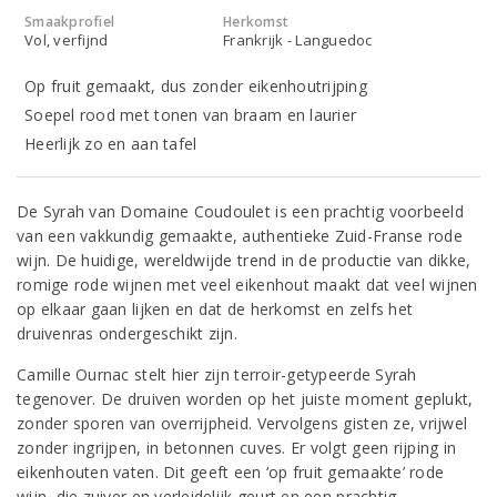
Smaakprofiel
Herkomst
Vol, verfijnd
Frankrijk - Languedoc
Op fruit gemaakt, dus zonder eikenhoutrijping
Soepel rood met tonen van braam en laurier
Heerlijk zo en aan tafel
De Syrah van Domaine Coudoulet is een prachtig voorbeeld
van een vakkundig gemaakte, authentieke Zuid-Franse rode
wijn. De huidige, wereldwijde trend in de productie van dikke,
romige rode wijnen met veel eikenhout maakt dat veel wijnen
op elkaar gaan lijken en dat de herkomst en zelfs het
druivenras ondergeschikt zijn.
Camille Ournac stelt hier zijn terroir-getypeerde Syrah
tegenover. De druiven worden op het juiste moment geplukt,
zonder sporen van overrijpheid. Vervolgens gisten ze, vrijwel
zonder ingrijpen, in betonnen cuves. Er volgt geen rijping in
eikenhouten vaten. Dit geeft een ‘op fruit gemaakte’ rode
wijn, die zuiver en verleidelijk geurt en een prachtig