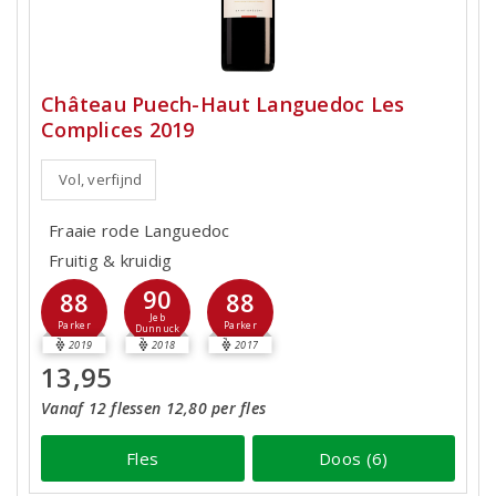
Château Puech-Haut Languedoc Les
Complices 2019
Vol, verfijnd
Fraaie rode Languedoc
Fruitig & kruidig
90
88
88
Jeb
Parker
Parker
Dunnuck
2019
2018
2017
13,95
Vanaf 12 flessen 12,80 per fles
Fles
Doos (6)