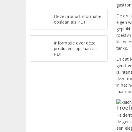
gastron
De drui
Deze productinformatie
opslaan als PDF
eigen w
geplukt.
roestvri
kleine 
Informatie over deze
tanks.
producent opslaan als
PDF
En dat l
geurt v
is inten
deze mo
in het 
jaar do
Proef
Helderr
de geur.
een ele