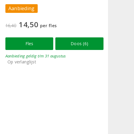
Aanbieding
14,50
16,40
per fles
Fles
Doos (6)
Aanbieding
geldig
t/m 31 augustus
Op verlanglijst