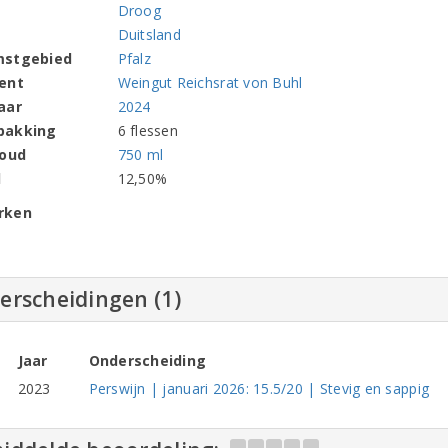
Droog
Duitsland
mstgebied
Pfalz
ent
Weingut Reichsrat von Buhl
aar
2024
pakking
6 flessen
houd
750 ml
l
12,50%
rken
erscheidingen (1)
Jaar
Onderscheiding
2023
Perswijn | januari 2026: 15.5/20 | Stevig en sappig