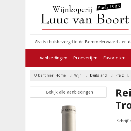
Gratis thuisbezorgd in de Bommelerwaard - en d
Aanbiedingen
Proeverijen
Favorieten
U bent hier:
Home
Wijn
Duitsland
Pfalz
Re
Bekijk alle aanbiedingen
Tr
Schrijf