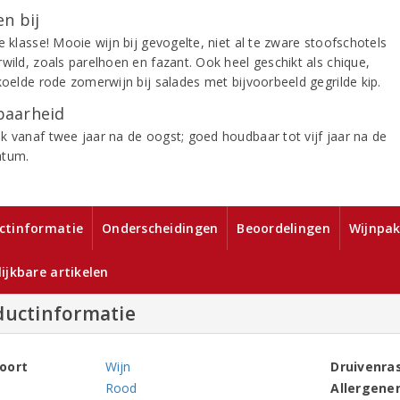
n bij
e klasse! Mooie wijn bij gevogelte, niet al te zware stoofschotels
wild, zoals parelhoen en fazant. Ook heel geschikt als chique,
koelde rode zomerwijn bij salades met bijvoorbeeld gegrilde kip.
aarheid
k vanaf twee jaar na de oogst; goed houdbaar tot vijf jaar na de
atum.
ctinformatie
Onderscheidingen
Beoordelingen
Wijnpak
ijkbare artikelen
ductinformatie
oort
Wijn
Druivenra
Rood
Allergene