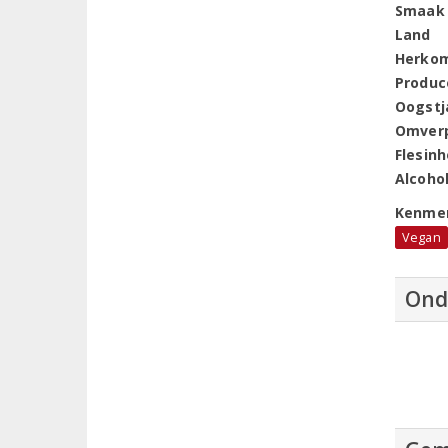
Smaak
Land
Herko
Produc
Oogstj
Omver
Flesin
Alcoho
Kenme
Vegan
Ond