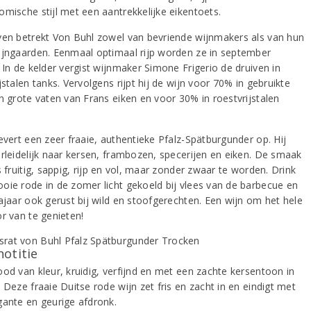
omische stijl met een aantrekkelijke eikentoets.
ven betrekt Von Buhl zowel van bevriende wijnmakers als van hun
ijngaarden. Eenmaal optimaal rijp worden ze in september
 In de kelder vergist wijnmaker Simone Frigerio de druiven in
jstalen tanks. Vervolgens rijpt hij de wijn voor 70% in gebruikte
en grote vaten van Frans eiken en voor 30% in roestvrijstalen
evert een zeer fraaie, authentieke Pfalz-Spätburgunder op. Hij
erleidelijk naar kersen, frambozen, specerijen en eiken. De smaak
s fruitig, sappig, rijp en vol, maar zonder zwaar te worden. Drink
oie rode in de zomer licht gekoeld bij vlees van de barbecue en
najaar ook gerust bij wild en stoofgerechten. Een wijn om het hele
or van te genieten!
notitie
ood van kleur, kruidig, verfijnd en met een zachte kersentoon in
 Deze fraaie Duitse rode wijn zet fris en zacht in en eindigt met
gante en geurige afdronk.