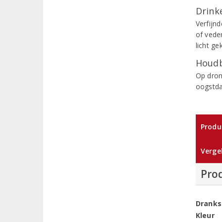
Drinke
Verfijnd
of veder
licht ge
Houdb
Op dron
oogstd
Produ
Vergel
Pro
Dranks
Kleur