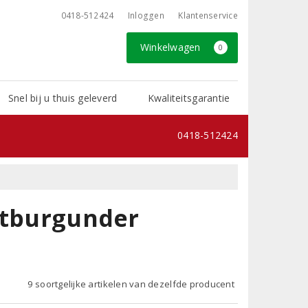
0418-512424
Inloggen
Klantenservice
Winkelwagen
0
Snel bij u thuis geleverd
Kwaliteitsgarantie
0418-512424
ätburgunder
9 soortgelijke artikelen van dezelfde producent