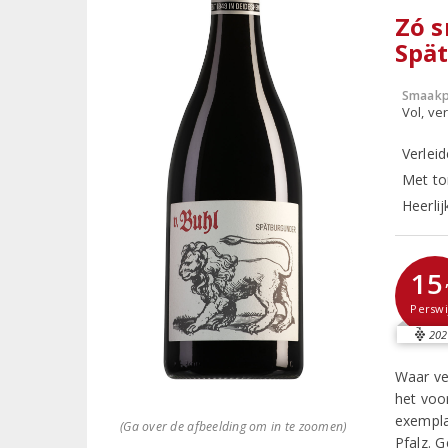
Zó s
Spä
Smaakp
Vol, ver
Verlei
Met to
Heerli
15
Perswi
202
Waar ve
het voor
exempla
(Ga over de afbeelding om in te zoomen)
Pfalz. G