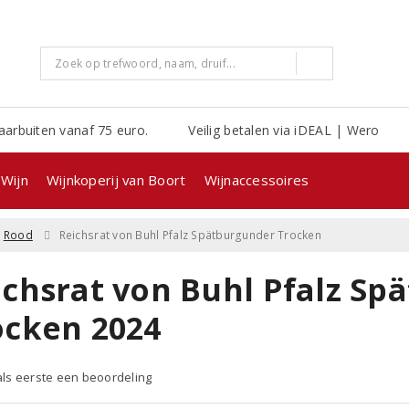
aarbuiten vanaf 75 euro.
Veilig betalen via iDEAL | Wero
Wijn
Wijnkoperij van Boort
Wijnaccessoires
Rood
Reichsrat von Buhl Pfalz Spätburgunder Trocken
ichsrat von Buhl Pfalz Sp
ocken 2024
 als eerste een beoordeling