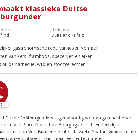
maakt klassieke Duitse
tburgunder
rofiel
Herkomst
fijnd
Duitsland - Pfalz
delijke, gastronomische rode van icoon Von Buhl
nen van kers, framboos, specerijen en eiken
jk bij de barbecue, wild en stoofgerechten
,5
jn
3
el Duitse Spätburgunders tegenwoordig worden gemaakt naar
beeld van Pinot Noir uit de Bourgogne, is dit verleidelijke
ar van icoon Von Buhl een échte, klassieke Spätburgunder uit de
een ranke lichtvoetigheid, maar een gulle, rijpe en