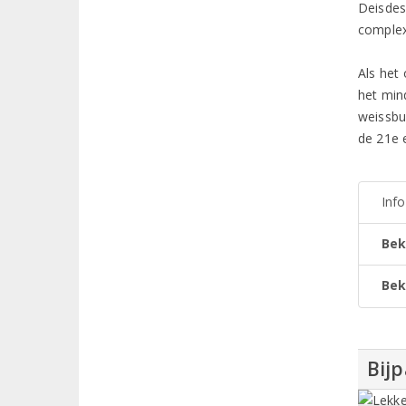
Deisdes
complex
Als het 
het min
weissbu
de 21e 
Inf
Bek
Bek
Bij