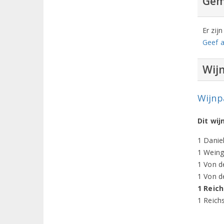
Gem
Er zij
Geef a
Wij
Wijnp
Dit wi
1 Danie
1 Weing
1 Von d
1 Von d
1 Reic
1 Reich