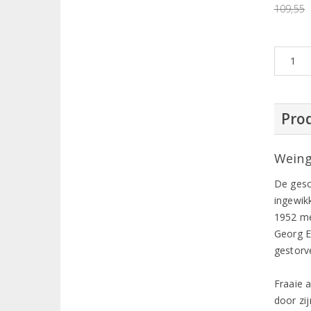
109,55
Prod
Weing
De gesc
ingewik
1952 me
Georg E
gestorv
Fraaie 
door zij