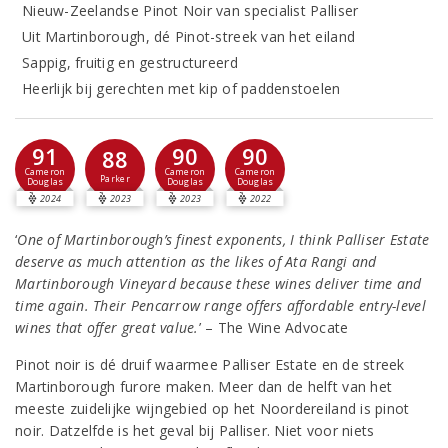
Nieuw-Zeelandse Pinot Noir van specialist Palliser
Uit Martinborough, dé Pinot-streek van het eiland
Sappig, fruitig en gestructureerd
Heerlijk bij gerechten met kip of paddenstoelen
91
90
90
88
Cameron
Cameron
Cameron
Parker
Douglas
Douglas
Douglas
2024
2023
2023
2022
‘
One of Martinborough’s finest exponents, I think Palliser Estate
deserve as much attention as the likes of Ata Rangi and
Martinborough Vineyard because these wines deliver time and
time again. Their Pencarrow range offers affordable entry-level
wines that offer great value.
’ – The Wine Advocate
Pinot noir is dé druif waarmee Palliser Estate en de streek
Martinborough furore maken. Meer dan de helft van het
meeste zuidelijke wijngebied op het Noordereiland is pinot
noir. Datzelfde is het geval bij Palliser. Niet voor niets