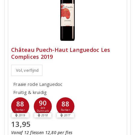
Château Puech-Haut Languedoc Les
Complices 2019
Vol, verfijnd
Fraaie rode Languedoc
Fruitig & kruidig
90
88
88
Jeb
Parker
Parker
Dunnuck
2019
2018
2017
13,95
Vanaf 12 flessen 12,80 per fles