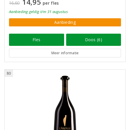
14,95
16,60
per fles
Aanbieding
geldig
t/m 31 augustus
Aanbieding
Fles
Doos (6)
Meer informatie
80