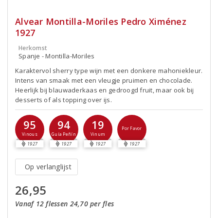
Alvear Montilla-Moriles Pedro Ximénez
1927
Herkomst
Spanje - Montilla-Moriles
Karaktervol sherry type wijn met een donkere mahoniekleur.
Intens van smaak met een vleugje pruimen en chocolade.
Heerlijk bij blauwaderkaas en gedroogd fruit, maar ook bij
desserts of als topping over ijs.
95
94
19
Por Favor
Vinous
Guía Peñín
Vinum
1927
1927
1927
1927
Op verlanglijst
26,95
Vanaf 12 flessen 24,70 per fles