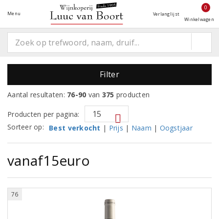
0
Menu
Verlanglijst
Winkelwagen
Filter
Aantal resultaten:
76-90
van
375
producten
Producten per pagina:
Sorteer op:
Best verkocht
|
Prijs
|
Naam
|
Oogstjaar
vanaf15euro
76