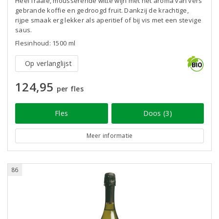
Heel fraaie, mousserende witte wijn met het aroma van vers
gebrande koffie en gedroogd fruit. Dankzij de krachtige,
rijpe smaak erg lekker als aperitief of bij vis met een stevige
saus.
Flesinhoud: 1500 ml
Op verlanglijst
124,95
per fles
Fles
Doos (3)
Meer informatie
86