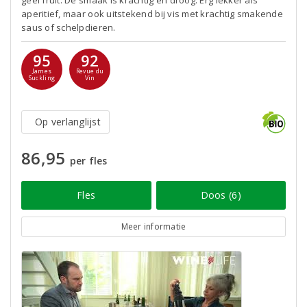
geel fruit. De smaak is krachtig en droog. Erg lekker als
aperitief, maar ook uitstekend bij vis met krachtig smakende
saus of schelpdieren.
95
92
James
Revue du
Suckling
Vin
Op verlanglijst
86,95
per fles
Fles
Doos (6)
Meer informatie