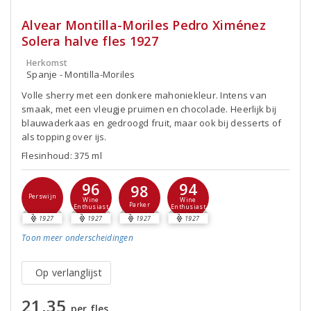
Alvear Montilla-Moriles Pedro Ximénez
Solera halve fles 1927
Herkomst
Spanje - Montilla-Moriles
Volle sherry met een donkere mahoniekleur. Intens van
smaak, met een vleugje pruimen en chocolade. Heerlijk bij
blauwaderkaas en gedroogd fruit, maar ook bij desserts of
als topping over ijs.
Flesinhoud: 375 ml
96
94
98
Perswijn
Wine
Wine
Parker
Enthusiast
Enthusiast
1927
1927
1927
1927
Toon meer
onderscheidingen
Op verlanglijst
21,35
per fles