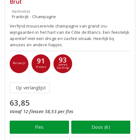
Brut
Herkomst
Frankrijk - Champagne
Verfijnd mousserende champagne van grand cru-
wijngaarden in het hart van de Côte de Blancs. Een feestelijk
aperitief met een droge en zachte smaak. Heerlijk bij
amuses en andere hapjes.
93
91
Perswijn
James
Vinous
Suckling
Op verlanglijst
63,85
Vanaf 12 flessen 58,53 per fles
Fles
Doos (6)