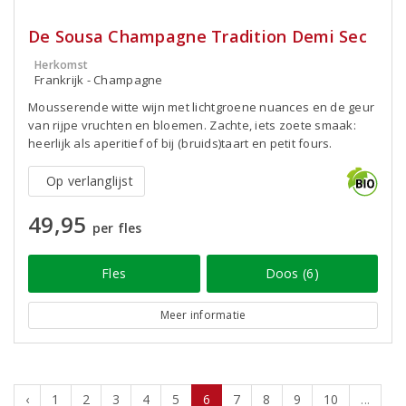
De Sousa Champagne Tradition Demi Sec
Herkomst
Frankrijk - Champagne
Mousserende witte wijn met lichtgroene nuances en de geur
van rijpe vruchten en bloemen. Zachte, iets zoete smaak:
heerlijk als aperitief of bij (bruids)taart en petit fours.
Op verlanglijst
49,95
per fles
Fles
Doos (6)
Meer informatie
‹
1
2
3
4
5
6
7
8
9
10
...