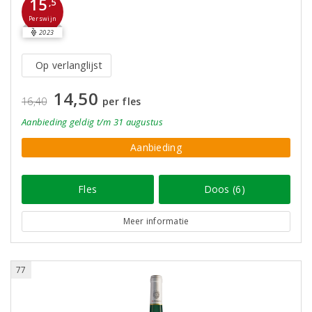
15
,5
Perswijn
2023
Op verlanglijst
14,50
16,40
per fles
Aanbieding
geldig
t/m 31 augustus
Aanbieding
Fles
Doos (6)
Meer informatie
77