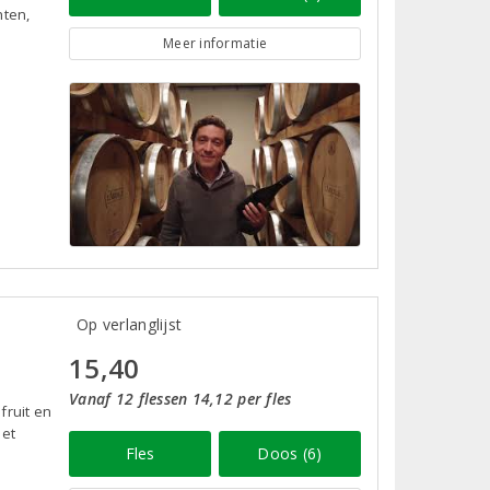
hten,
Meer informatie
Op verlanglijst
15,40
Vanaf 12 flessen 14,12 per fles
fruit en
met
Fles
Doos (6)