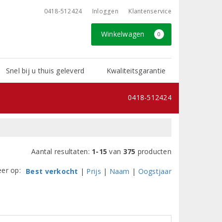
0418-512424
Inloggen
Klantenservice
Winkelwagen
0
Snel bij u thuis geleverd
Kwaliteitsgarantie
0418-512424
Aantal resultaten:
1-15
van
375
producten
eer op:
Best verkocht
|
Prijs
|
Naam
|
Oogstjaar