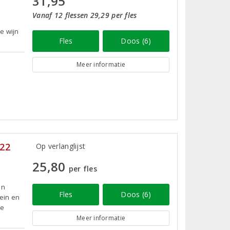
31,95
Vanaf 12 flessen 29,29 per fles
e wijn
Fles
Doos (6)
Meer informatie
022
Op verlanglijst
25,80
per fles
an
Fles
Doos (6)
pein en
ge
Meer informatie