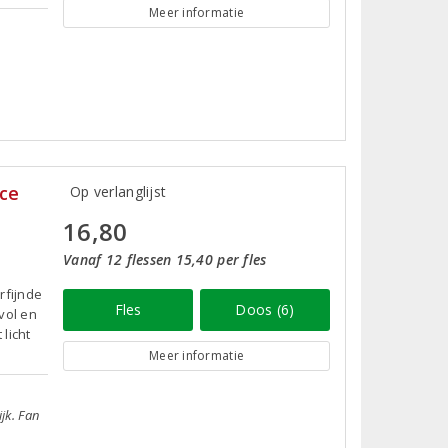
Meer informatie
nce
Op verlanglijst
16,80
Vanaf 12 flessen 15,40 per fles
rfijnde
Fles
Doos (6)
vol en
licht
Meer informatie
ijk. Fan