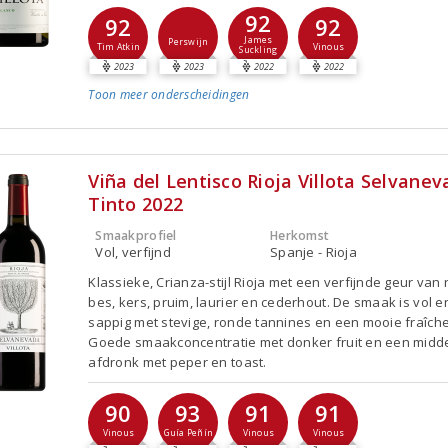
92
92
92
James
Perswijn
Tim Atkin
Vinous
Suckling
2023
2023
2022
2022
Toon meer
onderscheidingen
Viña del Lentisco Rioja Villota Selvane
Tinto 2022
Smaakprofiel
Herkomst
Vol, verfijnd
Spanje - Rioja
Klassieke, Crianza-stijl Rioja met een verfijnde geur van
bes, kers, pruim, laurier en cederhout. De smaak is vol e
sappig met stevige, ronde tannines en een mooie fraîche
Goede smaakconcentratie met donker fruit en een midd
afdronk met peper en toast.
90
93
91
91
Vinous
Guía Peñín
Vinous
Vinous