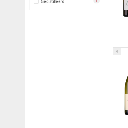
1
Gedistilleerd
4