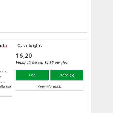
vada
Op verlanglijst
16,20
Vanaf 12 flessen 14,85 per fles
 rode
Fles
Doos (6)
n
ur.
ellange
Meer informatie