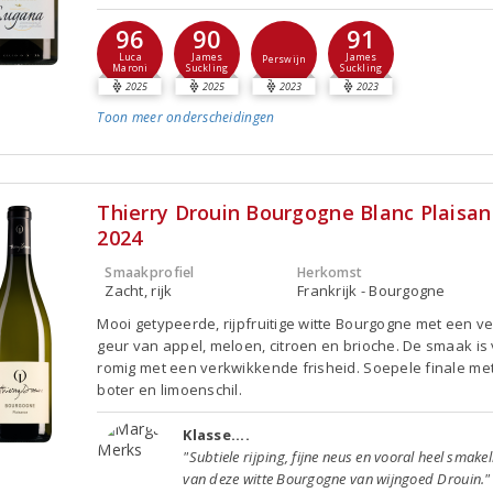
96
90
91
Luca
James
James
Perswijn
Maroni
Suckling
Suckling
2025
2025
2023
2023
Toon meer
onderscheidingen
Thierry Drouin Bourgogne Blanc Plaisa
2024
Smaakprofiel
Herkomst
Zacht, rijk
Frankrijk - Bourgogne
Mooi getypeerde, rijpfruitige witte Bourgogne met een ve
geur van appel, meloen, citroen en brioche. De smaak is 
romig met een verkwikkende frisheid. Soepele finale met 
boter en limoenschil.
Klasse....
"Subtiele rijping, fijne neus en vooral heel smakel
van deze witte Bourgogne van wijngoed Drouin."