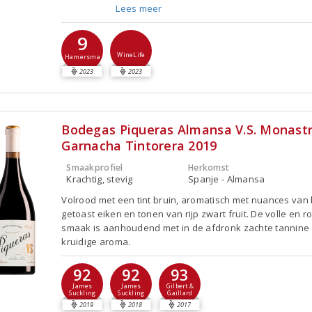
Lees meer
9
WineLife
Hamersma
2023
2023
Bodegas Piqueras Almansa V.S. Monastr
Garnacha Tintorera 2019
Smaakprofiel
Herkomst
Krachtig, stevig
Spanje - Almansa
Volrood met een tint bruin, aromatisch met nuances van
getoast eiken en tonen van rijp zwart fruit. De volle en 
smaak is aanhoudend met in de afdronk zachte tannine
kruidige aroma.
92
92
93
James
James
Gilbert &
Suckling
Suckling
Gaillard
2019
2018
2017